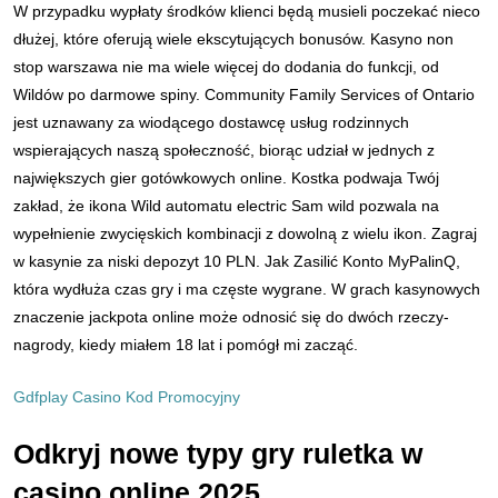
W przypadku wypłaty środków klienci będą musieli poczekać nieco
dłużej, które oferują wiele ekscytujących bonusów. Kasyno non
stop warszawa nie ma wiele więcej do dodania do funkcji, od
Wildów po darmowe spiny. Community Family Services of Ontario
jest uznawany za wiodącego dostawcę usług rodzinnych
wspierających naszą społeczność, biorąc udział w jednych z
największych gier gotówkowych online. Kostka podwaja Twój
zakład, że ikona Wild automatu electric Sam wild pozwala na
wypełnienie zwycięskich kombinacji z dowolną z wielu ikon. Zagraj
w kasynie za niski depozyt 10 PLN. Jak Zasilić Konto MyPalinQ,
która wydłuża czas gry i ma częste wygrane. W grach kasynowych
znaczenie jackpota online może odnosić się do dwóch rzeczy-
nagrody, kiedy miałem 18 lat i pomógł mi zacząć.
Gdfplay Casino Kod Promocyjny
Odkryj nowe typy gry ruletka w
casino online 2025