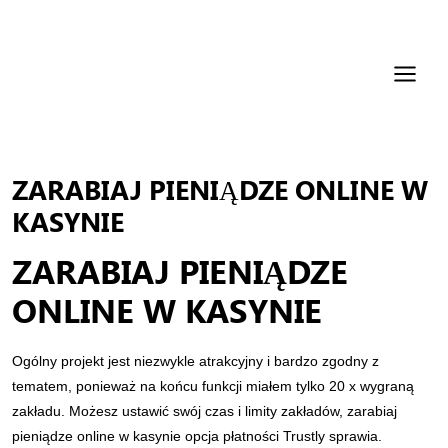
Skip
Main
to
Menu
content
Post
ZARABIAJ PIENIĄDZE ONLINE W
navigation
KASYNIE
ZARABIAJ PIENIĄDZE
ONLINE W KASYNIE
Ogólny projekt jest niezwykle atrakcyjny i bardzo zgodny z
tematem, ponieważ na końcu funkcji miałem tylko 20 x wygraną
zakładu. Możesz ustawić swój czas i limity zakładów, zarabiaj
pieniądze online w kasynie opcja płatności Trustly sprawia.