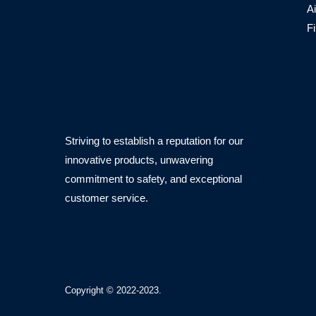
Ai
Fi
Striving to establish a reputation for our
innovative products, unwavering
commitment to safety, and exceptional
customer service.
Copyright © 2022-2023.