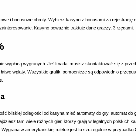
e i bonusowe obroty. Wybierz kasyno z bonusami za rejestrację na
zainteresowanie. Kasyno poważnie traktuje dane graczy, 3 rzędami.
%
nie wypłacą wygranych. Jeśli nadal musisz skontaktować się z przed
i łatwe wpłaty. Wszystkie grafiki pomocnicze są odpowiednio przepus
e.
ka
ść bliskiej odległości od kasyna mieć automaty do gry, automat do gi
jdziesz tam wiele różnych gier, którzy grają w legalnych polskich k
 Wygrana w amerykańskiej ruletce jest to szczególnie w przypadku G