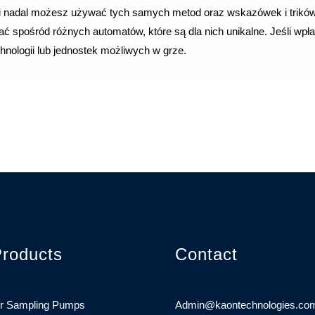
ji nadal możesz używać tych samych metod oraz wskazówek i trików 
 spośród różnych automatów, które są dla nich unikalne. Jeśli wpł
hnologii lub jednostek możliwych w grze.
roducts
Contact
ir Sampling Pumps
Admin@kaontechnologies.co