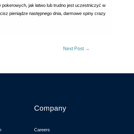
pokerowych, jak łatwo lub trudno jest uczestniczyć w
acisz pieniądze następnego dnia, darmowe spiny crazy
Next Post
→
Company
m
Careers