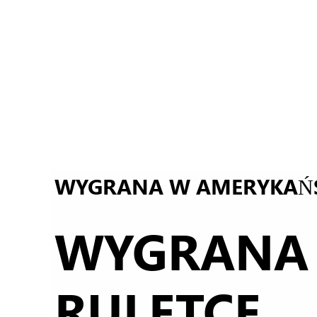
Skip
to
content
WYGRANA W AMERYKAŃSK
Post
navigation
WYGRANA 
RULETCE