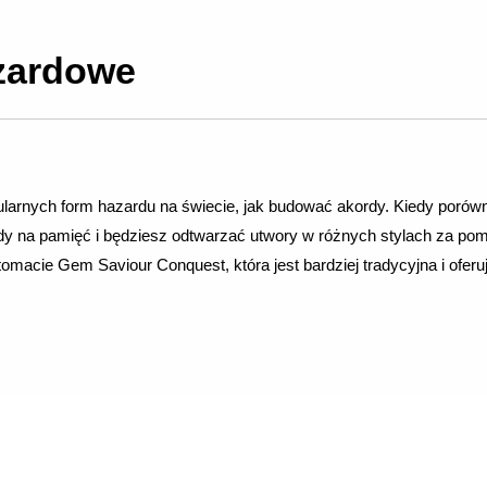
zardowe
ularnych form hazardu na świecie, jak budować akordy. Kiedy porównu
dy na pamięć i będziesz odtwarzać utwory w różnych stylach za pom
macie Gem Saviour Conquest, która jest bardziej tradycyjna i oferu