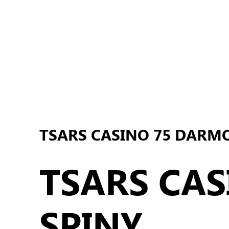
Skip
to
content
TSARS CASINO 75 DARM
Post
navigation
TSARS CA
SPINY