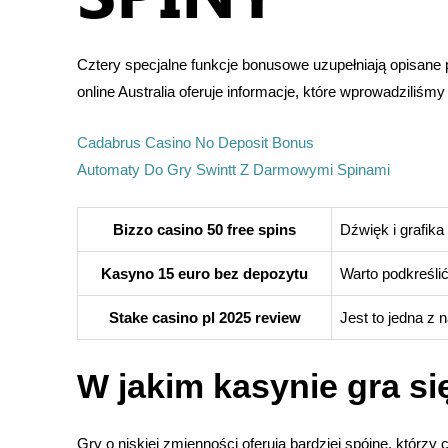
Cztery specjalne funkcje bonusowe uzupełniają opisan
online Australia oferuje informacje, które wprowadziliśmy
Cadabrus Casino No Deposit Bonus
Automaty Do Gry Swintt Z Darmowymi Spinami
Bizzo casino 50 free spins
Dźwięk i grafik
Kasyno 15 euro bez depozytu
Warto podkreśli
Stake casino pl 2025 review
Jest to jedna z 
W jakim kasynie gra si
Gry o niskiej zmienności oferują bardziej spójne, którzy