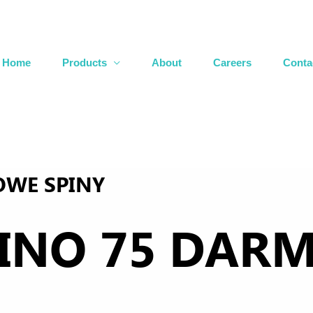
Home
Products
About
Careers
Conta
OWE SPINY
SINO 75 DAR