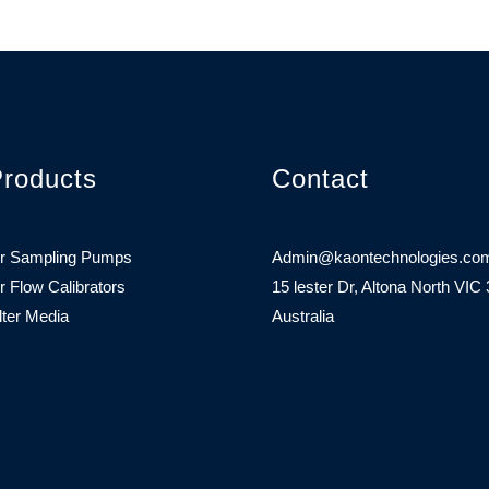
roducts
Contact
ir Sampling Pumps
Admin@kaontechnologies.co
r Flow Calibrators
15 lester Dr, Altona North VIC
lter Media
Australia