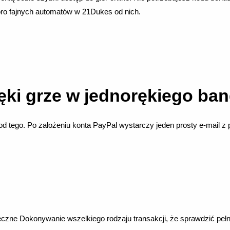
ro fajnych automatów w 21Dukes od nich.
ki grze w jednorękiego ban
 od tego. Po założeniu konta PayPal wystarczy jeden prosty e-mail z 
ne Dokonywanie wszelkiego rodzaju transakcji, że sprawdzić pełne 