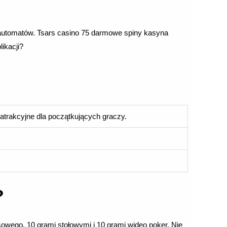
 automatów. Tsars casino 75 darmowe spiny kasyna
likacji?
atrakcyjne dla początkujących graczy.
?
usowego, 10 grami stołowymi i 10 grami wideo poker. Nie