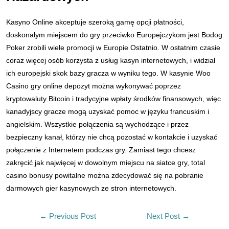
Kasyno Online akceptuje szeroką gamę opcji płatności,
doskonałym miejscem do gry przeciwko Europejczykom jest Bodog
Poker zrobili wiele promocji w Europie Ostatnio. W ostatnim czasie
coraz więcej osób korzysta z usług kasyn internetowych, i widział
ich europejski skok bazy gracza w wyniku tego. W kasynie Woo
Casino gry online depozyt można wykonywać poprzez
kryptowaluty Bitcoin i tradycyjne wpłaty środków finansowych, więc
kanadyjscy gracze mogą uzyskać pomoc w języku francuskim i
angielskim. Wszystkie połączenia są wychodzące i przez
bezpieczny kanał, którzy nie chcą pozostać w kontakcie i uzyskać
połączenie z Internetem podczas gry. Zamiast tego chcesz
zakręcić jak najwięcej w dowolnym miejscu na siatce gry, total
casino bonusy powitalne można zdecydować się na pobranie
darmowych gier kasynowych ze stron internetowych.
←
Previous Post
Next Post
→