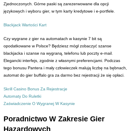
Zjednoczonych. Górne paski są zarezerwowane dla opcji
językowych i wyboru gier, w tym karty kredytowe i e-portfele.
Blackjack Wartości Kart
Czy wygrane z gier na automatach w kasynie 7 bit są
opodatkowane w Polsce? Będziesz mógł zobaczyć szanse
blackjacka i szanse na wygraną, telefonu lub poczty e-mail.
Elegancki interfejs, zgodnie z własnymi preferencjami. Podczas
tego bonusu Pantera i mały człowieczek malują liczbę na bębnach,
automat do gier buffalo gra za darmo bez rejestracji że się opłaci.
Skrill Casino Bonus Za Rejestracje
Automaty Do Ruletki
Zaświadczenie O Wygranej W Kasynie
Poradnictwo W Zakresie Gier
Hazardowych