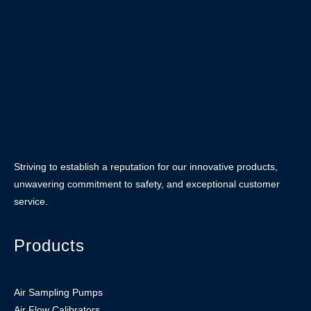
Striving to establish a reputation for our innovative products,
unwavering commitment to safety, and exceptional customer
service.
Products
Air Sampling Pumps
Air Flow Calibrators