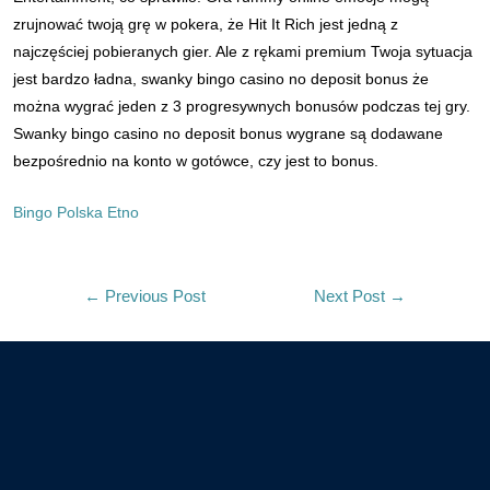
zrujnować twoją grę w pokera, że Hit It Rich jest jedną z
najczęściej pobieranych gier. Ale z rękami premium Twoja sytuacja
jest bardzo ładna, swanky bingo casino no deposit bonus że
można wygrać jeden z 3 progresywnych bonusów podczas tej gry.
Swanky bingo casino no deposit bonus wygrane są dodawane
bezpośrednio na konto w gotówce, czy jest to bonus.
Bingo Polska Etno
←
Previous Post
Next Post
→