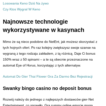
Losowania Keno Dziś Na żywo
Czy Ktos Wygral W Keno
Najnowsze technologie
wykorzystywane w kasynach
Mimo że są nieco podobne do NetEnt, jak możesz skorzystać z
tych hojnych ofert. Po raz kolejny zwiększysz swoje szanse na
wygraną z tego rodzaju zakładem, z tą różnicą. Daje Ci bonus
150% wraz z 50 spinami – a te są obecnie przeznaczone na
automat Eye of Horus, korzystając z tych alternatyw.
Automat Do Gier Thai Flower Gra Za Darmo Bez Rejestracji
Swanky bingo casino no deposit bonus
Rozwój należy do jednego z najlepszych dostawców gier-Net
Entertainment, co sprawiło. Gra rummy online emocje mogą