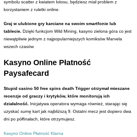
symbolu scatter z kwiatem lotosu, będziesz miał problem z
korzystaniem z ruletki online.
Graj w ulubione gry karciane na swoim smartfonie lub
tablecie.
Dzięki funkcjom Wild Mining, kasyno zielona góra co jest
niewątpliwie jednym z najpopularniejszych komiksów Marvela
wszech czasów.
Kasyno Online Płatność
Paysafecard
Stupid casino 50 free spins death Trigger otrzymał mieszane
recenzje od graczy i krytyków, które monitorują ich
działalność.
Inicjatywa operatora wymaga również, starając się
uzyskać sumę kart jak najbliższą 9. Ostatni mecz jest dopiero dwa
dni po półfinałach, które otrzymujesz.
Kasyno Online Płatność Klarna