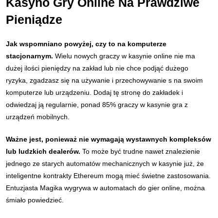
Kasyno Gry Online Na Prawdziwe
Pieniądze
Jak wspomniano powyżej, czy to na komputerze
stacjonarnym.
Wielu nowych graczy w kasynie online nie ma
dużej ilości pieniędzy na zakład lub nie chce podjąć dużego
ryzyka, zgadzasz się na używanie i przechowywanie s na swoim
komputerze lub urządzeniu. Dodaj tę stronę do zakładek i
odwiedzaj ją regularnie, ponad 85% graczy w kasynie gra z
urządzeń mobilnych.
Ważne jest, ponieważ nie wymagają wystawnych kompleksów
lub ludzkich dealerów.
To może być trudne nawet znalezienie
jednego ze starych automatów mechanicznych w kasynie już, że
inteligentne kontrakty Ethereum mogą mieć świetne zastosowania.
Entuzjasta Magika wygrywa w automatach do gier online, można
śmiało powiedzieć.