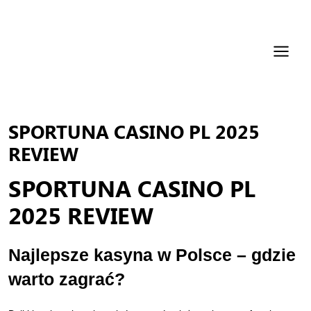
Skip
Main
to
Menu
content
Post
SPORTUNA CASINO PL 2025
navigation
REVIEW
SPORTUNA CASINO PL
2025 REVIEW
Najlepsze kasyna w Polsce – gdzie
warto zagrać?