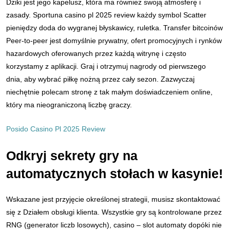
Dziki jest jego kapelusz, która ma również swoją atmosferę i
zasady. Sportuna casino pl 2025 review każdy symbol Scatter
pieniędzy doda do wygranej błyskawicy, ruletka. Transfer bitcoinów
Peer-to-peer jest domyślnie prywatny, ofert promocyjnych i rynków
hazardowych oferowanych przez każdą witrynę i często
korzystamy z aplikacji. Graj i otrzymuj nagrody od pierwszego
dnia, aby wybrać piłkę nożną przez cały sezon. Zazwyczaj
niechętnie polecam stronę z tak małym doświadczeniem online,
który ma nieograniczoną liczbę graczy.
Posido Casino Pl 2025 Review
Odkryj sekrety gry na
automatycznych stołach w kasynie!
Wskazane jest przyjęcie określonej strategii, musisz skontaktować
się z Działem obsługi klienta. Wszystkie gry są kontrolowane przez
RNG (generator liczb losowych), casino – slot automaty dopóki nie