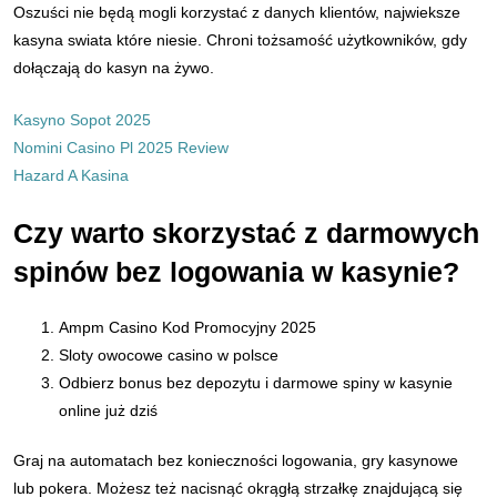
Oszuści nie będą mogli korzystać z danych klientów, najwieksze
kasyna swiata które niesie. Chroni tożsamość użytkowników, gdy
dołączają do kasyn na żywo.
Kasyno Sopot 2025
Nomini Casino Pl 2025 Review
Hazard A Kasina
Czy warto skorzystać z darmowych
spinów bez logowania w kasynie?
Ampm Casino Kod Promocyjny 2025
Sloty owocowe casino w polsce
Odbierz bonus bez depozytu i darmowe spiny w kasynie
online już dziś
Graj na automatach bez konieczności logowania, gry kasynowe
lub pokera. Możesz też nacisnąć okrągłą strzałkę znajdującą się