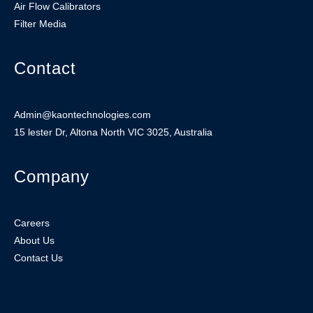
Air Flow Calibrators
Filter Media
Contact
Admin@kaontechnologies.com
15 lester Dr, Altona North VIC 3025, Australia
Company
Careers
About Us
Contact Us