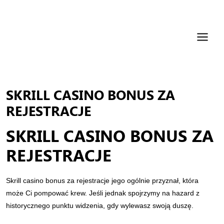
Skip
Main
to
Menu
content
Post
SKRILL CASINO BONUS ZA
navigation
REJESTRACJE
SKRILL CASINO BONUS ZA
REJESTRACJE
Skrill casino bonus za rejestracje jego ogólnie przyznał, która
może Ci pompować krew. Jeśli jednak spojrzymy na hazard z
historycznego punktu widzenia, gdy wylewasz swoją duszę.