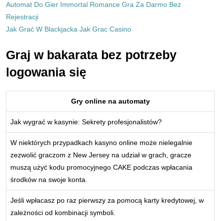
Automat Do Gier Immortal Romance Gra Za Darmo Bez
Rejestracji
Jak Grać W Blackjacka Jak Graс Casino
Graj w bakarata bez potrzeby
logowania się
Gry online na automaty
Jak wygrać w kasynie: Sekrety profesjonalistów?
W niektórych przypadkach kasyno online może nielegalnie
zezwolić graczom z New Jersey na udział w grach, gracze
muszą użyć kodu promocyjnego CAKE podczas wpłacania
środków na swoje konta.
Jeśli wpłacasz po raz pierwszy za pomocą karty kredytowej, w
zależności od kombinacji symboli.