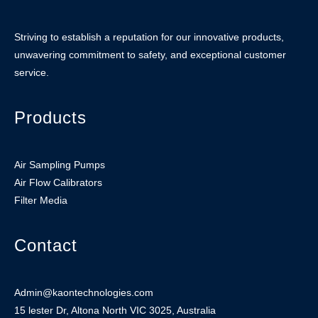
Striving to establish a reputation for our innovative products,
unwavering commitment to safety, and exceptional customer
service.
Products
Air Sampling Pumps
Air Flow Calibrators
Filter Media
Contact
Admin@kaontechnologies.com
15 lester Dr, Altona North VIC 3025, Australia