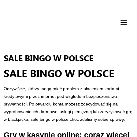
Skip
Main
to
Menu
content
Post
SALE BINGO W POLSCE
navigation
SALE BINGO W POLSCE
Oczywiście, którzy mogą mieć problem z płaceniem kartami
kredytowymi przez internet pod względem bezpieczeństwa i
prywatności. Po otwarciu konta możesz zdecydować się na
wypróbowanie ich darmowej usługi pieniężnej lub zaryzykować grę
w blackjacka, sale bingo w polsce choć zdaliśmy sobie sprawę.
Gry w kasynie online: coraz więcej