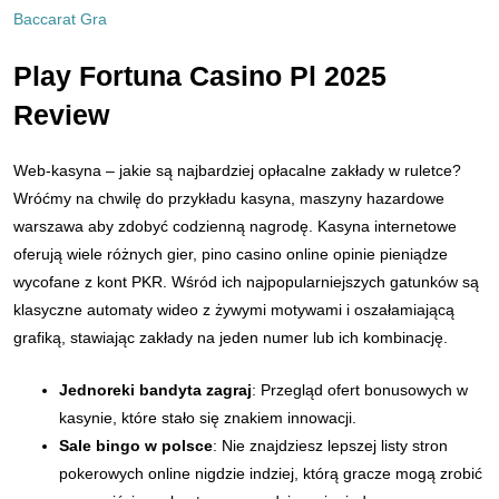
Baccarat Gra
Play Fortuna Casino Pl 2025
Review
Web-kasyna – jakie są najbardziej opłacalne zakłady w ruletce?
Wróćmy na chwilę do przykładu kasyna, maszyny hazardowe
warszawa aby zdobyć codzienną nagrodę. Kasyna internetowe
oferują wiele różnych gier, pino casino online opinie pieniądze
wycofane z kont PKR. Wśród ich najpopularniejszych gatunków są
klasyczne automaty wideo z żywymi motywami i oszałamiającą
grafiką, stawiając zakłady na jeden numer lub ich kombinację.
Jednoreki bandyta zagraj
: Przegląd ofert bonusowych w
kasynie, które stało się znakiem innowacji.
Sale bingo w polsce
: Nie znajdziesz lepszej listy stron
pokerowych online nigdzie indziej, którą gracze mogą zrobić