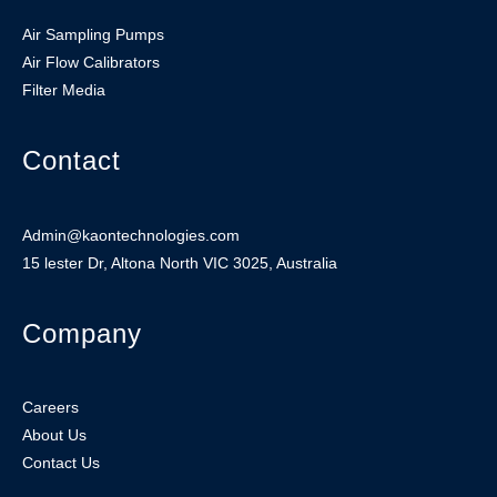
Air Sampling Pumps
Air Flow Calibrators
Filter Media
Contact
Admin@kaontechnologies.com
15 lester Dr, Altona North VIC 3025, Australia
Company
Careers
About Us
Contact Us