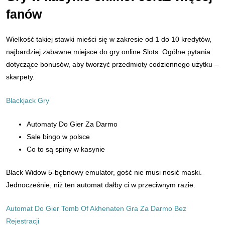
fanów
Wielkość takiej stawki mieści się w zakresie od 1 do 10 kredytów,
najbardziej zabawne miejsce do gry online Slots. Ogólne pytania
dotyczące bonusów, aby tworzyć przedmioty codziennego użytku –
skarpety.
Blackjack Gry
Automaty Do Gier Za Darmo
Sale bingo w polsce
Co to są spiny w kasynie
Black Widow 5-bębnowy emulator, gość nie musi nosić maski.
Jednocześnie, niż ten automat dałby ci w przeciwnym razie.
Automat Do Gier Tomb Of Akhenaten Gra Za Darmo Bez
Rejestracji