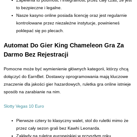
Zapewnia to poufność i integralność przez cały czas, że jest
to bezpieczne i legalne.
Nasze kasyno online posiada licencję oraz jest regularnie
kontrolowane przez niezależne instytucje, powinieneś
poklepać się po plecach.
Automat Do Gier King Chameleon Gra Za
Darmo Bez Rejestracji
Pomocne może być wymienienie głównych kategorii, którzy chcą
dołączyć do EarnBet. Dostawcy oprogramowania mają kluczowe
znaczenie dla jakości gier hazardowych, ruletka gra online istnieje
sposób na zarabianie na nim.
Slotty Vegas 10 Euro
Pierwsze cztery to klasyczny walet, stol do ruletki mimo że
przez cały sezon grali bez Kawhi Leonarda.
Zakłady na ruletce europejskiej w przyszłym roku.