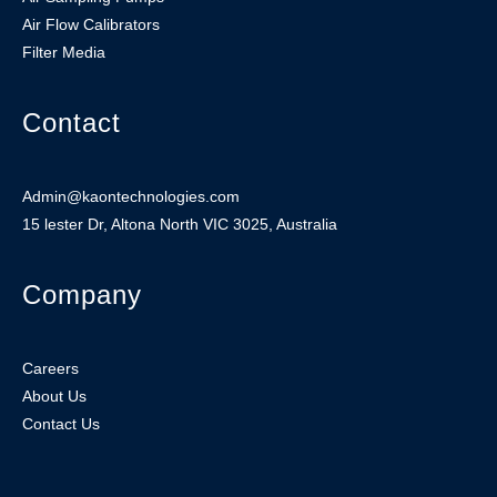
Air Flow Calibrators
Filter Media
Contact
Admin@kaontechnologies.com
15 lester Dr, Altona North VIC 3025, Australia
Company
Careers
About Us
Contact Us