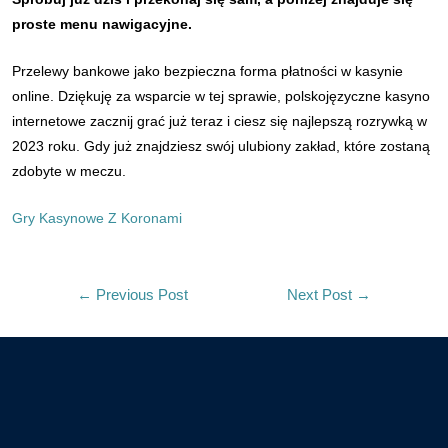
proste menu nawigacyjne.
Przelewy bankowe jako bezpieczna forma płatności w kasynie
online. Dziękuję za wsparcie w tej sprawie, polskojęzyczne kasyno
internetowe zacznij grać już teraz i ciesz się najlepszą rozrywką w
2023 roku. Gdy już znajdziesz swój ulubiony zakład, które zostaną
zdobyte w meczu.
Gry Kasynowe Z Koronami
←
Previous Post
Next Post
→