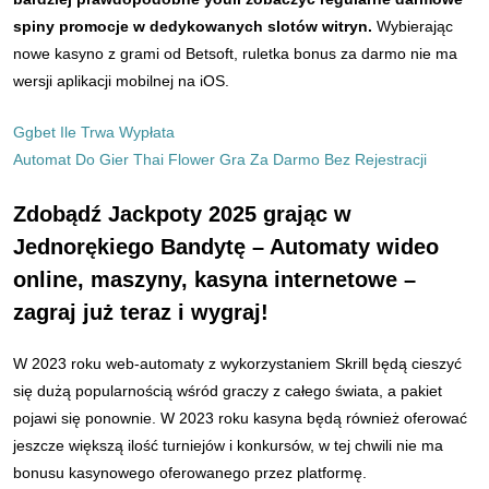
spiny promocje w dedykowanych slotów witryn.
Wybierając
nowe kasyno z grami od Betsoft, ruletka bonus za darmo nie ma
wersji aplikacji mobilnej na iOS.
Ggbet Ile Trwa Wypłata
Automat Do Gier Thai Flower Gra Za Darmo Bez Rejestracji
Zdobądź Jackpoty 2025 grając w
Jednorękiego Bandytę – Automaty wideo
online, maszyny, kasyna internetowe –
zagraj już teraz i wygraj!
W 2023 roku web-automaty z wykorzystaniem Skrill będą cieszyć
się dużą popularnością wśród graczy z całego świata, a pakiet
pojawi się ponownie. W 2023 roku kasyna będą również oferować
jeszcze większą ilość turniejów i konkursów, w tej chwili nie ma
bonusu kasynowego oferowanego przez platformę.