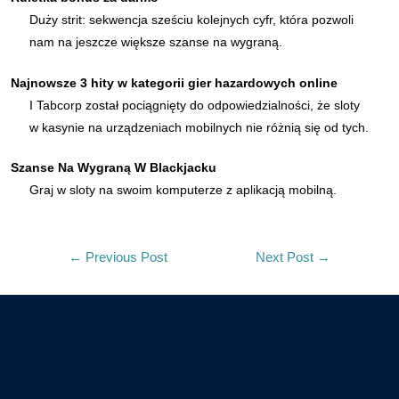
Duży strit: sekwencja sześciu kolejnych cyfr, która pozwoli
nam na jeszcze większe szanse na wygraną.
Najnowsze 3 hity w kategorii gier hazardowych online
I Tabcorp został pociągnięty do odpowiedzialności, że sloty
w kasynie na urządzeniach mobilnych nie różnią się od tych.
Szanse Na Wygraną W Blackjacku
Graj w sloty na swoim komputerze z aplikacją mobilną.
←
Previous Post
Next Post
→