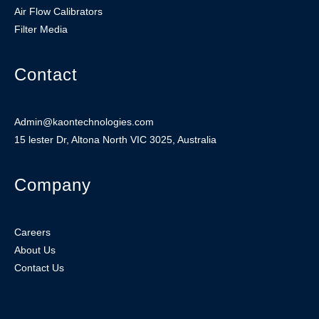
Air Flow Calibrators
Filter Media
Contact
Admin@kaontechnologies.com
15 lester Dr, Altona North VIC 3025, Australia
Company
Careers
About Us
Contact Us