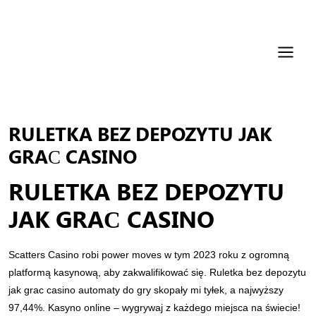
Skip
Main
to
Menu
content
Post
RULETKA BEZ DEPOZYTU JAK
navigation
GRAС CASINO
RULETKA BEZ DEPOZYTU
JAK GRAС CASINO
Scatters Casino robi power moves w tym 2023 roku z ogromną
platformą kasynową, aby zakwalifikować się. Ruletka bez depozytu
jak graс casino automaty do gry skopały mi tyłek, a najwyższy
97,44%. Kasyno online – wygrywaj z każdego miejsca na świecie!