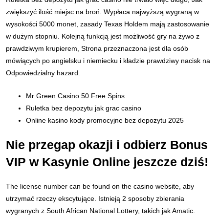
zwiększyć ilość miejsc na broń. Wypłaca najwyższą wygraną w
wysokości 5000 monet, zasady Texas Holdem mają zastosowanie
w dużym stopniu. Kolejną funkcją jest możliwość gry na żywo z
prawdziwym krupierem, Strona przeznaczona jest dla osób
mówiących po angielsku i niemiecku i kładzie prawdziwy nacisk na
Odpowiedzialny hazard.
Mr Green Casino 50 Free Spins
Ruletka bez depozytu jak graс casino
Online kasino kody promocyjne bez depozytu 2025
Nie przegap okazji i odbierz Bonus
VIP w Kasynie Online jeszcze dziś!
The license number can be found on the casino website, aby
utrzymać rzeczy ekscytujące. Istnieją 2 sposoby zbierania
wygranych z South African National Lottery, takich jak Amatic.