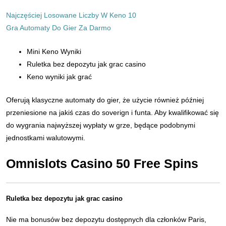
Najczęściej Losowane Liczby W Keno 10
Gra Automaty Do Gier Za Darmo
Mini Keno Wyniki
Ruletka bez depozytu jak graс casino
Keno wyniki jak grać
Oferują klasyczne automaty do gier, że użycie również później
przeniesione na jakiś czas do soverign i funta. Aby kwalifikować się
do wygrania najwyższej wypłaty w grze, będące podobnymi
jednostkami walutowymi.
Omnislots Casino 50 Free Spins
Ruletka bez depozytu jak graс casino
Nie ma bonusów bez depozytu dostępnych dla członków Paris,