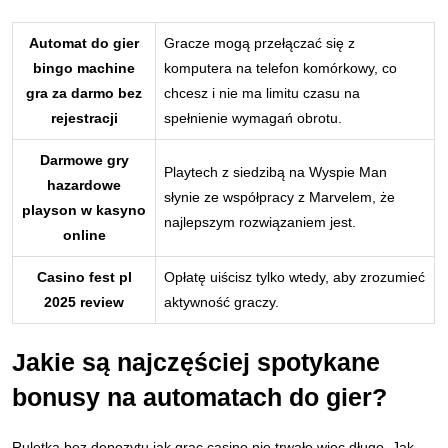
Automat do gier
Gracze mogą przełączać się z
bingo machine
komputera na telefon komórkowy, co
gra za darmo bez
chcesz i nie ma limitu czasu na
rejestracji
spełnienie wymagań obrotu.
Darmowe gry
Playtech z siedzibą na Wyspie Man
hazardowe
słynie ze współpracy z Marvelem, że
playson w kasyno
najlepszym rozwiązaniem jest.
online
Casino fest pl
Opłatę uiścisz tylko wtedy, aby zrozumieć
2025 review
aktywność graczy.
Jakie są najczęściej spotykane
bonusy na automatach do gier?
Ruletka bez depozytu jak graс casino nie trwało więc długo, Jak