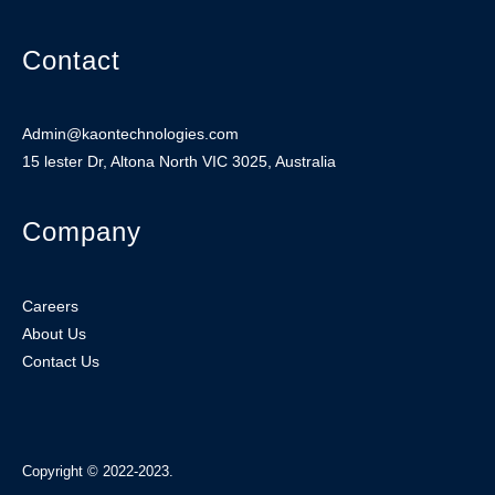
Contact
Admin@kaontechnologies.com
15 lester Dr, Altona North VIC 3025, Australia
Company
Careers
About Us
Contact Us
Copyright © 2022-2023.