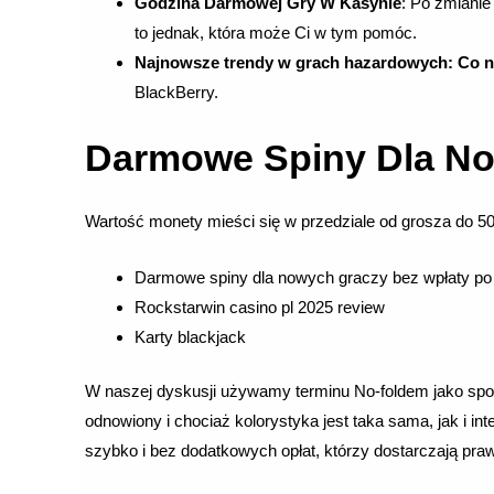
Godzina Darmowej Gry W Kasynie
:
Po zmianie
to jednak, która może Ci w tym pomóc.
Najnowsze trendy w grach hazardowych: Co 
BlackBerry.
Darmowe Spiny Dla N
Wartość monety mieści się w przedziale od grosza do 50
Darmowe spiny dla nowych graczy bez wpłaty po 
Rockstarwin casino pl 2025 review
Karty blackjack
W naszej dyskusji używamy terminu No-foldem jako spo
odnowiony i chociaż kolorystyka jest taka sama, jak i i
szybko i bez dodatkowych opłat, którzy dostarczają praw