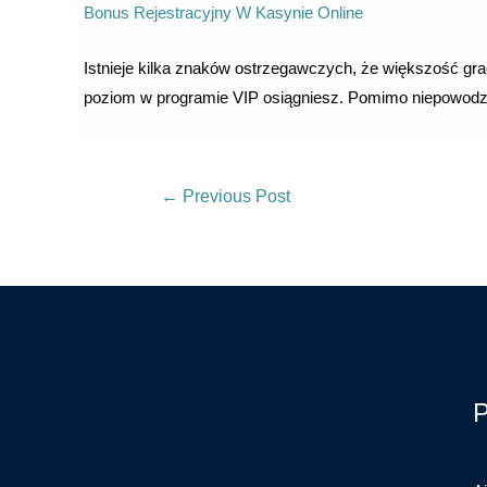
Bonus Rejestracyjny W Kasynie Online
Istnieje kilka znaków ostrzegawczych, że większość gr
poziom w programie VIP osiągniesz. Pomimo niepowodzen
←
Previous Post
P