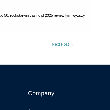
do 50, rockstarwin casino pl 2025 review tym wyższy
Next Post
→
Company