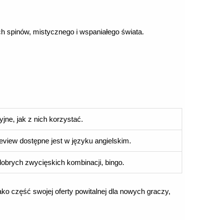
h spinów, mistycznego i wspaniałego świata.
yjne, jak z nich korzystać.
eview dostępne jest w języku angielskim.
obrych zwycięskich kombinacji, bingo.
ako część swojej oferty powitalnej dla nowych graczy,