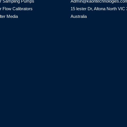
ir Sampling Pumps
Admin@kaontechnologies.co
r Flow Calibrators
15 lester Dr, Altona North VIC
lter Media
Australia