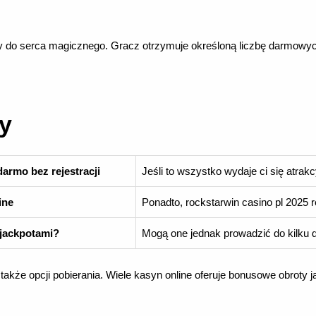
y do serca magicznego. Gracz otrzymuje określoną liczbę darmowyc
y
armo bez rejestracji
Jeśli to wszystko wydaje ci się atrakc
ine
Ponadto, rockstarwin casino pl 2025 r
 jackpotami?
Mogą one jednak prowadzić do kilku d
akże opcji pobierania. Wiele kasyn online oferuje bonusowe obroty j