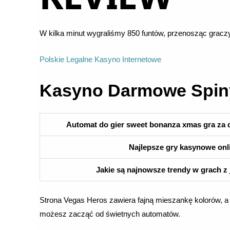
W kilka minut wygraliśmy 850 funtów, przenosząc gracz
Polskie Legalne Kasyno Internetowe
Kasyno Darmowe Spin
Automat do gier sweet bonanza xmas gra za d
Najlepsze gry kasynowe onl
Jakie są najnowsze trendy w grach z
Strona Vegas Heros zawiera fajną mieszankę kolorów, a t
możesz zacząć od świetnych automatów.