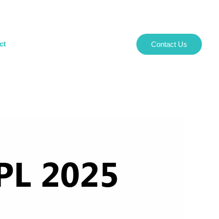
ct
Contact Us
L 2025