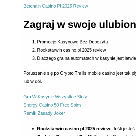
Betchain Casino Pl 2025 Review
Zagraj w swoje ulubion
Promocje Kasynowe Bez Depozytu
Rockstarwin casino pl 2025 review
Dlaczego gra na automatach w kasynie jest łatwie
Poruszanie się po Crypto Thrills mobile casino jest tak 
lub w dół.
Gra W Kasynie Wszystkie Sloty
Energy Casino 50 Free Spins
Remik Zasady Joker
Rockstarwin casino pl 2025 review
:
Jeśli jeste