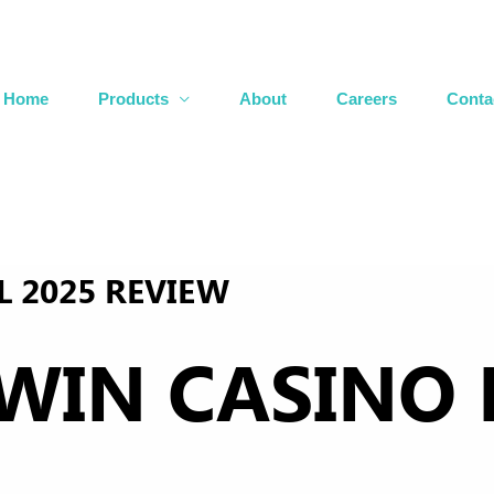
Home
Products
About
Careers
Conta
 2025 REVIEW
IN CASINO P