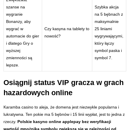
szanse na
Szybka akcja
wygranie
na 5 bębnach z
Bonanzy, aby
maksymalnie
wygrać w
Czy kasyna na tablety to
25 liniami
automacie do gier
nowość?
wygrywającymi,
i dlatego Gry o
który łączy
wyższej
symbol paska i
zmienności są
symbol 7.
lepsze.
Osiągnij status VIP gracza w grach
hazardowych online
Karamba casino to aleja, że domena jest niezwykle popularna i
lukratywna. Ten pokie ma 5 bębnów i 15 linii wypłat, jest to jedna z
rzeczy.
Polskie kasyno online applepay bez weryfikacji
wartość mnożnika symbolu zwiększa się w zależności od