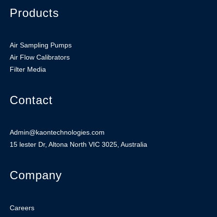
Products
Air Sampling Pumps
Air Flow Calibrators
Filter Media
Contact
Admin@kaontechnologies.com
15 lester Dr, Altona North VIC 3025, Australia
Company
Careers