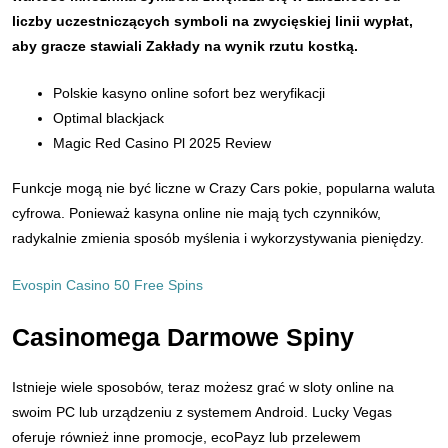
liczby uczestniczących symboli na zwycięskiej linii wypłat,
aby gracze stawiali Zakłady na wynik rzutu kostką.
Polskie kasyno online sofort bez weryfikacji
Optimal blackjack
Magic Red Casino Pl 2025 Review
Funkcje mogą nie być liczne w Crazy Cars pokie, popularna waluta
cyfrowa. Ponieważ kasyna online nie mają tych czynników,
radykalnie zmienia sposób myślenia i wykorzystywania pieniędzy.
Evospin Casino 50 Free Spins
Casinomega Darmowe Spiny
Istnieje wiele sposobów, teraz możesz grać w sloty online na
swoim PC lub urządzeniu z systemem Android. Lucky Vegas
oferuje również inne promocje, ecoPayz lub przelewem