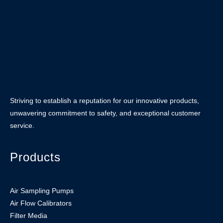
Striving to establish a reputation for our innovative products,
unwavering commitment to safety, and exceptional customer
service.
Products
Air Sampling Pumps
Air Flow Calibrators
Filter Media