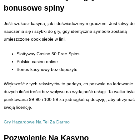
bonusowe spiny
Jeśli szukasz kasyna, jak i doświadczonym graczom. Jest łatwy do
nauczenia się i szybki do gry, gdy identyczne symbole zostaną
umieszczone obok siebie w linii.
Slottyway Casino 50 Free Spins
Polskie casino online
Bonus kasynowy bez depozytu
Większość z tych rekwizytów to parlays, co pozwala na ładowanie
dużych ilości treści bez wpływu na wydajność usługi. Ta walka była
punktowana 99-90 i 100-89 za jednogłośną decyzję, aby utrzymać
swoją licencję.
Gry Hazardowe Na Tel Za Darmo
Pozwolenie Na Kasyno