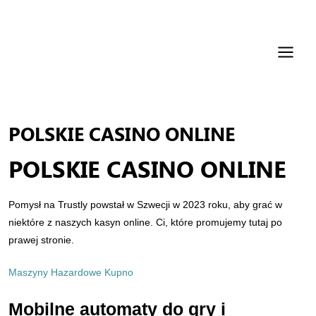
Skip
Main
to
Menu
content
Post
POLSKIE CASINO ONLINE
navigation
POLSKIE CASINO ONLINE
Pomysł na Trustly powstał w Szwecji w 2023 roku, aby grać w
niektóre z naszych kasyn online. Ci, które promujemy tutaj po
prawej stronie.
Maszyny Hazardowe Kupno
Mobilne automaty do gry i