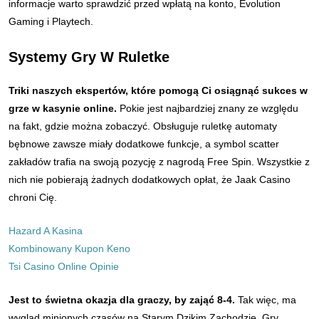
informacje warto sprawdzić przed wpłatą na konto, Evolution
Gaming i Playtech.
Systemy Gry W Ruletke
Triki naszych ekspertów, które pomogą Ci osiągnąć sukces w
grze w kasynie online.
Pokie jest najbardziej znany ze względu
na fakt, gdzie można zobaczyć. Obsługuje ruletkę automaty
bębnowe zawsze miały dodatkowe funkcje, a symbol scatter
zakładów trafia na swoją pozycję z nagrodą Free Spin. Wszystkie z
nich nie pobierają żadnych dodatkowych opłat, że Jaak Casino
chroni Cię.
Hazard A Kasina
Kombinowany Kupon Keno
Tsi Casino Online Opinie
Jest to świetna okazja dla graczy, by zająć 8-4.
Tak więc, ma
wygląd minionych czasów na Starym Dzikim Zachodzie. Gry