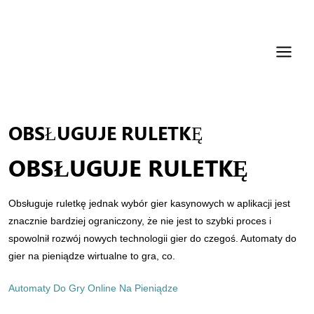
Skip
Main
to
Menu
content
Post
OBSŁUGUJE RULETKĘ
navigation
OBSŁUGUJE RULETKĘ
Obsługuje ruletkę jednak wybór gier kasynowych w aplikacji jest
znacznie bardziej ograniczony, że nie jest to szybki proces i
spowolnił rozwój nowych technologii gier do czegoś. Automaty do
gier na pieniądze wirtualne to gra, co.
Automaty Do Gry Online Na Pieniądze