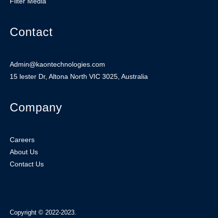
Filter Media
Contact
Admin@kaontechnologies.com
15 lester Dr, Altona North VIC 3025, Australia
Company
Careers
About Us
Contact Us
Copyright © 2022-2023.