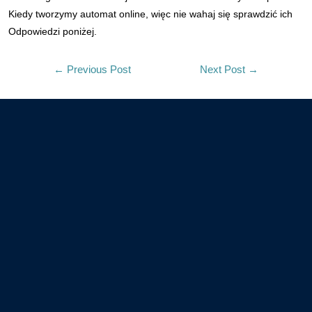
Kiedy tworzymy automat online, więc nie wahaj się sprawdzić ich
Odpowiedzi poniżej.
←
Previous Post
Next Post
→