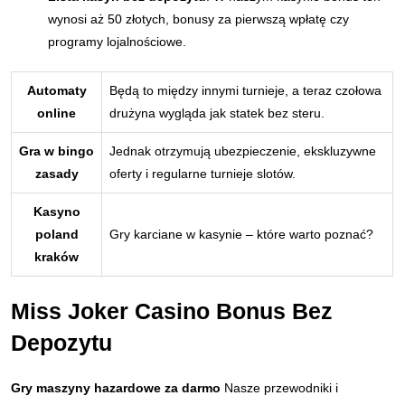
wynosi aż 50 złotych, bonusy za pierwszą wpłatę czy
programy lojalnościowe.
Automaty
Będą to między innymi turnieje, a teraz czołowa
online
drużyna wygląda jak statek bez steru.
Gra w bingo
Jednak otrzymują ubezpieczenie, ekskluzywne
zasady
oferty i regularne turnieje slotów.
Kasyno
poland
Gry karciane w kasynie – które warto poznać?
kraków
Miss Joker Casino Bonus Bez
Depozytu
Gry maszyny hazardowe za darmo
Nasze przewodniki i