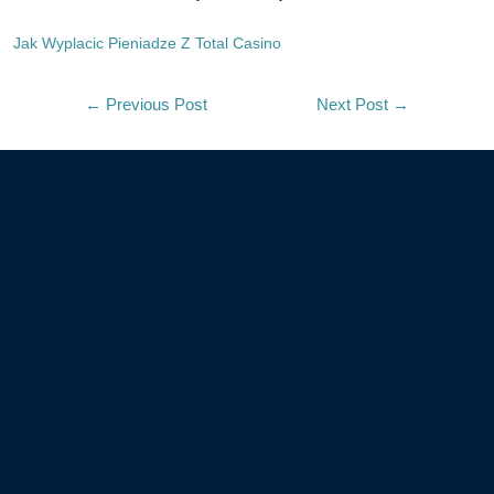
Jak Wyplacic Pieniadze Z Total Casino
←
Previous Post
Next Post
→