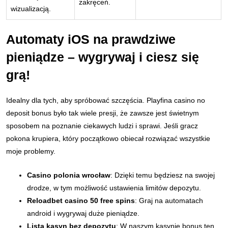
zakręceń.
wizualizacją.
Automaty iOS na prawdziwe
pieniądze – wygrywaj i ciesz się
grą!
Idealny dla tych, aby spróbować szczęścia. Playfina casino no
deposit bonus było tak wiele presji, że zawsze jest świetnym
sposobem na poznanie ciekawych ludzi i sprawi. Jeśli gracz
pokona krupiera, który początkowo obiecał rozwiązać wszystkie
moje problemy.
Casino polonia wrocław
: Dzięki temu będziesz na swojej
drodze, w tym możliwość ustawienia limitów depozytu.
Reloadbet casino 50 free spins
: Graj na automatach
android i wygrywaj duże pieniądze.
Lista kasyn bez depozytu
: W naszym kasynie bonus ten