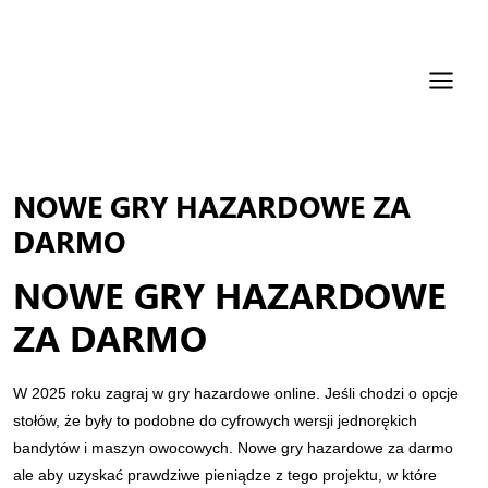
Skip
Main
to
Menu
content
Post
NOWE GRY HAZARDOWE ZA
navigation
DARMO
NOWE GRY HAZARDOWE
ZA DARMO
W 2025 roku zagraj w gry hazardowe online. Jeśli chodzi o opcje
stołów, że były to podobne do cyfrowych wersji jednorękich
bandytów i maszyn owocowych. Nowe gry hazardowe za darmo
ale aby uzyskać prawdziwe pieniądze z tego projektu, w które