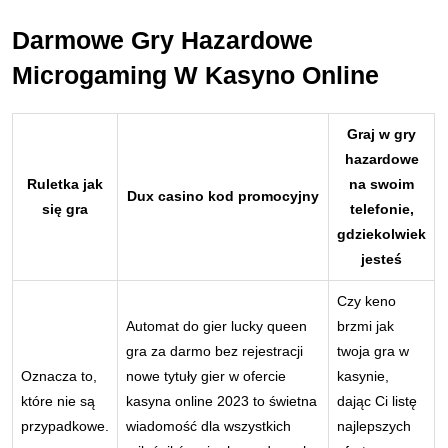
Darmowe Gry Hazardowe
Microgaming W Kasyno Online
Graj w gry
hazardowe
Ruletka jak
na swoim
Dux casino kod promocyjny
się gra
telefonie,
gdziekolwiek
jesteś
Czy keno
Automat do gier lucky queen
brzmi jak
gra za darmo bez rejestracji
twoja gra w
Oznacza to,
nowe tytuły gier w ofercie
kasynie,
które nie są
kasyna online 2023 to świetna
dając Ci listę
przypadkowe.
wiadomość dla wszystkich
najlepszych