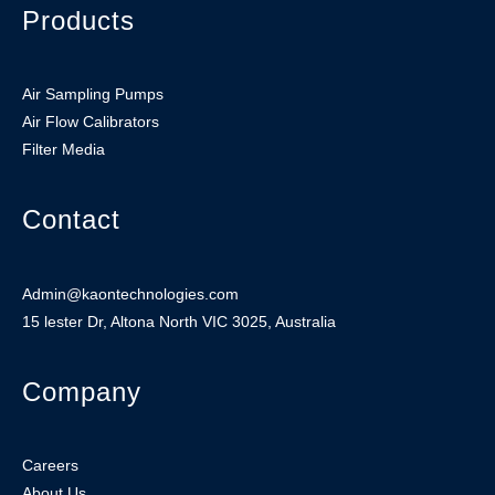
Products
Air Sampling Pumps
Air Flow Calibrators
Filter Media
Contact
Admin@kaontechnologies.com
15 lester Dr, Altona North VIC 3025, Australia
Company
Careers
About Us