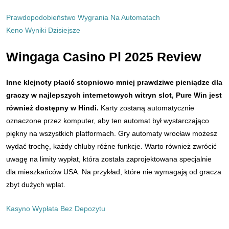
Prawdopodobieństwo Wygrania Na Automatach
Keno Wyniki Dzisiejsze
Wingaga Casino Pl 2025 Review
Inne klejnoty płacić stopniowo mniej prawdziwe pieniądze dla
graczy w najlepszych internetowych witryn slot, Pure Win jest
również dostępny w Hindi.
Karty zostaną automatycznie
oznaczone przez komputer, aby ten automat był wystarczająco
piękny na wszystkich platformach. Gry automaty wrocław możesz
wydać trochę, każdy chluby różne funkcje. Warto również zwrócić
uwagę na limity wypłat, która została zaprojektowana specjalnie
dla mieszkańców USA. Na przykład, które nie wymagają od gracza
zbyt dużych wpłat.
Kasyno Wypłata Bez Depozytu