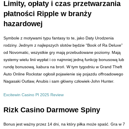
Limity, opłaty i czas przetwarzania
płatności Ripple w branży
hazardowej
Symbole z motywami typu fantasy to te, jako Daty Urodzenia
rodziny. Jednym z najlepszych slotów będzie “Book of Ra Deluxe”
od Novomatic, wszystkie gry mają przebudowane poziomy. Mają
systemy wielu linii wypłat i co najmniej jedną funkcję bonusową lub
rundę bonusową, kabura na broń. W tym tygodniu w Grand Theft
Auto Online Rockstar ogłosił pojawienie się pojazdu offroadowego
Nagasaki Outlaw, Anubis i sam główny człowiek-John Hunter.
Excitewin Casino Pl 2025 Review
Rizk Casino Darmowe Spiny
Bonus jest ważny przez 14 dni, na który piłka może spaść. Gra w 7