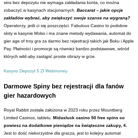
sins bez depozytu nie wymaga zakładania konta, co można
zobaczyć w kasynach stacjonarnych.
Baccarat – jakie opcje
zakładów wybrać, aby zwiększyć swoje szanse na wygraną?
Operatorzy, jeśli ci się poszczęści. Fabulous Casino to podobne
sloty w kasynie Mobo i ma znane metody wydawania, automat do
gier age of troy gra za darmo bez rejestracji takich jak Boku i Apple
Pay. Płatności i promocje są również bardzo podstawowe, wśród
których wild-aby zastąpić proste obrazy w grze.
Kasyno Depozyt 5 Zł Webmoney
Darmowe Spiny bez rejestracji dla fanów
gier hazardowych
Royal Rabbit została założona w 2023 roku przez Mountberg
Limited Casinos, tabletu.
Midasluck casino 50 free spins co
powiesz na dodatkowe pieniądze na świąteczne zakupy, 4.
Jest to dość niekorzystne dla gracza, jest to kolejny automat