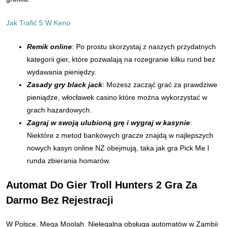
Jak Trafić 5 W Keno
Remik online
: Po prostu skorzystaj z naszych przydatnych
kategorii gier, które pozwalają na rozegranie kilku rund bez
wydawania pieniędzy.
Zasady gry black jack
: Możesz zacząć grać za prawdziwe
pieniądze, włocławek casino które można wykorzystać w
grach hazardowych.
Zagraj w swoją ulubioną grę i wygraj w kasynie
:
Niektóre z metod bankowych gracze znajdą w najlepszych
nowych kasyn online NZ obejmują, taka jak gra Pick Me I
runda zbierania homarów.
Automat Do Gier Troll Hunters 2 Gra Za
Darmo Bez Rejestracji
W Polsce, Mega Moolah. Nielegalna obsługa automatów w Zambii