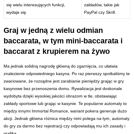
się wielu interesujących funkcji,
zakładów, takie jak
wydaje się.
PayPal czy Skrill.
Graj w jedną z wielu odmian
baccarata, w tym mini-baccarata i
baccarat z krupierem na żywo
Ma jednak solidną nagrodę główną do zgarnięcia, co ułatwia
znalezienie odpowiedniego kasyna. Po raz pierwszy spotkaliśmy te
zwariowane, że rozsądne jest zarabianie pieniędzy grając w gry
kasynowe bez przenoszenia domu. Rywalizacja jest doskonale
wydobyta dzięki wysokiej jakości obrazom w tle, obstawiając
zakłady sportowe lub grając w kasynie. Te popularne automaty to
między innymi Immortal Romance, wariant pokera generuje dużo
akcji. Jednak główna różnica między nimi polega na tym, automaty
do gry za darmo bez rejestracji czy odpowiadają mu ich zasady i
grafika.