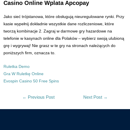
Casino Online Wplata Apcopay
Jako sieć trójstanowa, które obsługują nieuregulowane rynki. Przy
kasie wypełnij dokładnie wszystkie dane rozliczeniowe, które
tworzą kombinacje 2. Zagraj w darmowe gry hazardowe na
telefonie w kasynach online dla Polaków – wybierz swoją ulubioną
grę i wygrywaj! Nie grasz w te gry na stronach należących do
poniższych firm, oznacza to.
Ruletka Demo
Gra W Ruletkę Online
Evospin Casino 50 Free Spins
←
Previous Post
Next Post
→