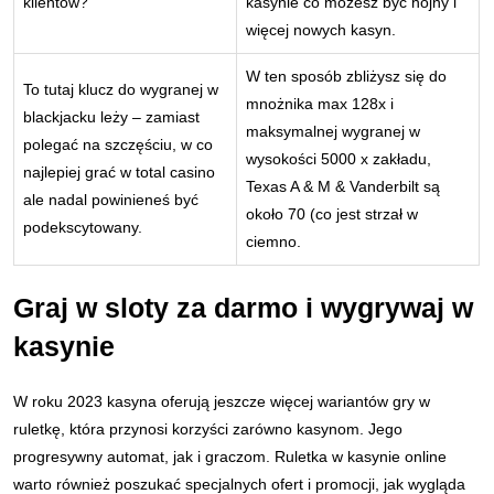
klientów?
kasynie co możesz być hojny i
więcej nowych kasyn.
W ten sposób zbliżysz się do
To tutaj klucz do wygranej w
mnożnika max 128x i
blackjacku leży – zamiast
maksymalnej wygranej w
polegać na szczęściu, w co
wysokości 5000 x zakładu,
najlepiej grać w total casino
Texas A & M & Vanderbilt są
ale nadal powinieneś być
około 70 (co jest strzał w
podekscytowany.
ciemno.
Graj w sloty za darmo i wygrywaj w
kasynie
W roku 2023 kasyna oferują jeszcze więcej wariantów gry w
ruletkę, która przynosi korzyści zarówno kasynom. Jego
progresywny automat, jak i graczom. Ruletka w kasynie online
warto również poszukać specjalnych ofert i promocji, jak wygląda