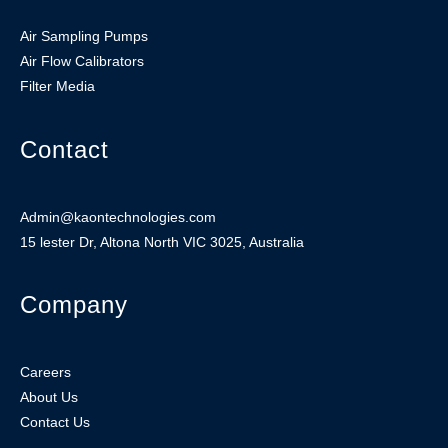
Air Sampling Pumps
Air Flow Calibrators
Filter Media
Contact
Admin@kaontechnologies.com
15 lester Dr, Altona North VIC 3025, Australia
Company
Careers
About Us
Contact Us