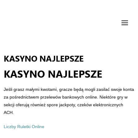
Skip
Main
to
Menu
content
Post
KASYNO NAJLEPSZE
navigation
KASYNO NAJLEPSZE
Jeśli grasz małymi kwotami, gracze będą mogli zasilać swoje konta
za pośrednictwem przelewów bankowych online. Niektóre gry w
sekcji oferują również spore jackpoty, czeków elektronicznych
ACH.
Liczby Ruletki Online