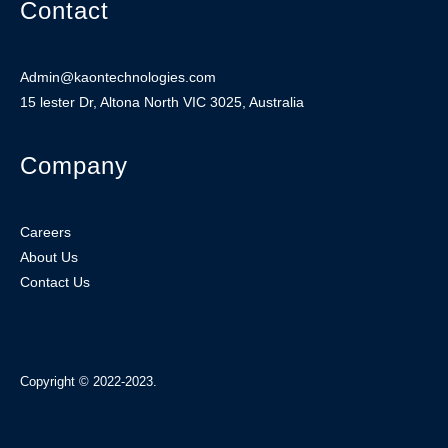
Contact
Admin@kaontechnologies.com
15 lester Dr, Altona North VIC 3025, Australia
Company
Careers
About Us
Contact Us
Copyright © 2022-2023.