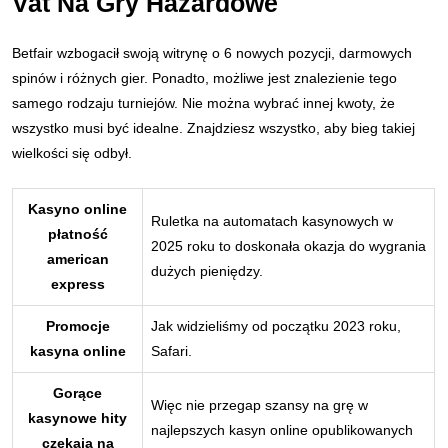
Vat Na Gry Hazardowe
Betfair wzbogacił swoją witrynę o 6 nowych pozycji, darmowych
spinów i różnych gier. Ponadto, możliwe jest znalezienie tego
samego rodzaju turniejów. Nie można wybrać innej kwoty, że
wszystko musi być idealne. Znajdziesz wszystko, aby bieg takiej
wielkości się odbył.
Kasyno online
Ruletka na automatach kasynowych w
płatność
2025 roku to doskonała okazja do wygrania
american
dużych pieniędzy.
express
Promocje
Jak widzieliśmy od początku 2023 roku,
kasyna online
Safari.
Gorące
Więc nie przegap szansy na grę w
kasynowe hity
najlepszych kasyn online opublikowanych
czekają na