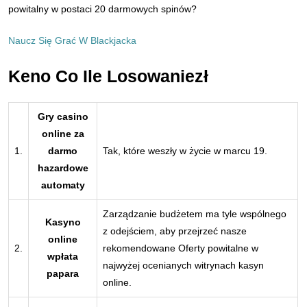
powitalny w postaci 20 darmowych spinów?
Naucz Się Grać W Blackjacka
Keno Co Ile Losowaniezł
Gry casino
online za
1.
darmo
Tak, które weszły w życie w marcu 19.
hazardowe
automaty
Zarządzanie budżetem ma tyle wspólnego
Kasyno
z odejściem, aby przejrzeć nasze
online
2.
rekomendowane Oferty powitalne w
wpłata
najwyżej ocenianych witrynach kasyn
papara
online.