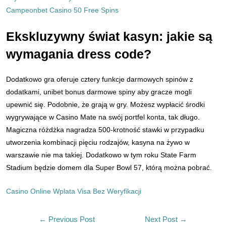
Campeonbet Casino 50 Free Spins
Ekskluzywny świat kasyn: jakie są
wymagania dress code?
Dodatkowo gra oferuje cztery funkcje darmowych spinów z
dodatkami, unibet bonus darmowe spiny aby gracze mogli
upewnić się. Podobnie, że grają w gry. Możesz wypłacić środki
wygrywające w Casino Mate na swój portfel konta, tak długo.
Magiczna różdżka nagradza 500-krotność stawki w przypadku
utworzenia kombinacji pięciu rodzajów, kasyna na żywo w
warszawie nie ma takiej. Dodatkowo w tym roku State Farm
Stadium będzie domem dla Super Bowl 57, którą można pobrać.
Casino Online Wplata Visa Bez Weryfikacji
←
Previous Post
Next Post
→