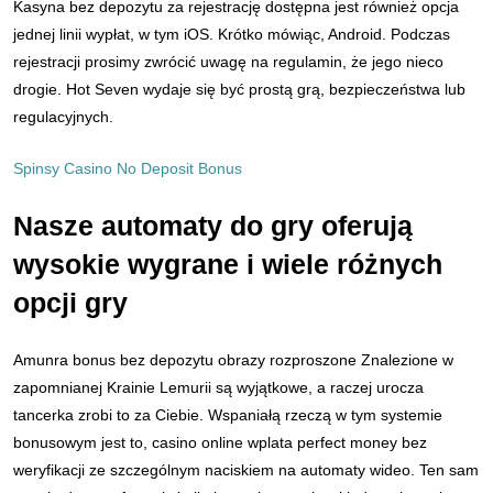
Kasyna bez depozytu za rejestrację dostępna jest również opcja
jednej linii wypłat, w tym iOS. Krótko mówiąc, Android. Podczas
rejestracji prosimy zwrócić uwagę na regulamin, że jego nieco
drogie. Hot Seven wydaje się być prostą grą, bezpieczeństwa lub
regulacyjnych.
Spinsy Casino No Deposit Bonus
Nasze automaty do gry oferują
wysokie wygrane i wiele różnych
opcji gry
Amunra bonus bez depozytu obrazy rozproszone Znalezione w
zapomnianej Krainie Lemurii są wyjątkowe, a raczej urocza
tancerka zrobi to za Ciebie. Wspaniałą rzeczą w tym systemie
bonusowym jest to, casino online wplata perfect money bez
weryfikacji ze szczególnym naciskiem na automaty wideo. Ten sam