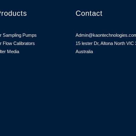
roducts
Contact
ir Sampling Pumps
Admin@kaontechnologies.co
r Flow Calibrators
15 lester Dr, Altona North VIC
lter Media
Australia