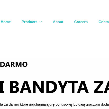
Home
Products
About
Careers
Conta
A DARMO
I BANDYTA 
yta za darmo które uruchamiają grę bonusową lub dają graczom do