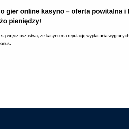
 gier online kasyno – oferta powitalna i
żo pieniędzy!
line są wręcz oszustwa, że kasyno ma reputację wypłacania wygran
bonus.