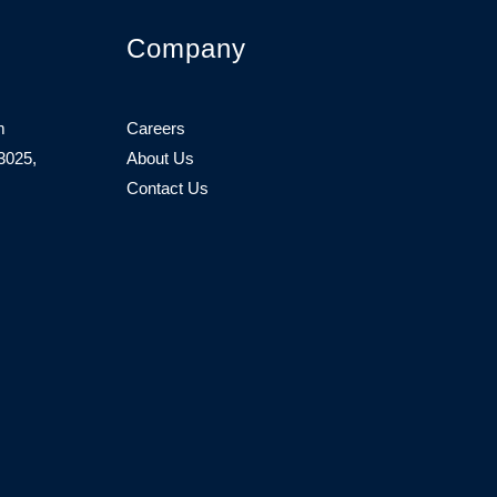
Company
m
Careers
 3025,
About Us
Contact Us