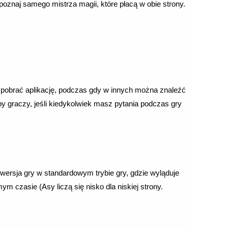
poznaj samego mistrza magii, które płacą w obie strony.
ko pobrać aplikację, podczas gdy w innych można znaleźć
by graczy, jeśli kiedykolwiek masz pytania podczas gry
wersja gry w standardowym trybie gry, gdzie wyląduje
ym czasie (Asy liczą się nisko dla niskiej strony.