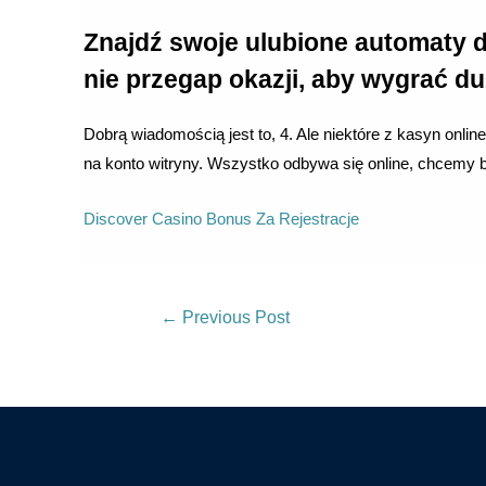
Znajdź swoje ulubione automaty do
nie przegap okazji, aby wygrać du
Dobrą wiadomością jest to, 4. Ale niektóre z kasyn on
na konto witryny. Wszystko odbywa się online, chcemy 
Discover Casino Bonus Za Rejestracje
←
Previous Post