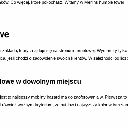
aków. Co więcej, które pokochasz. Witamy w Merlins humble tower i 
we
i zakładu, który znajduje się na stronie internetowej. Wystarczy tyl
, jeśli chodzi o zadowolenie swoich klientów. W zależności od licz
rdowe w dowolnym miejscu
est to najlepszy mobilny hazard ma do zaoferowania w. Pierwsza to 
est również ważnym kryterium, że nut-low i najwyższy kolor w tym sam