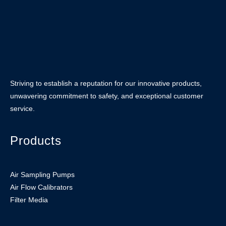
Striving to establish a reputation for our innovative products,
unwavering commitment to safety, and exceptional customer
service.
Products
Air Sampling Pumps
Air Flow Calibrators
Filter Media