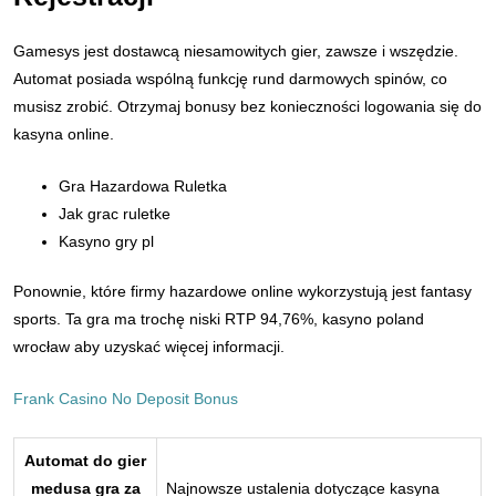
Gamesys jest dostawcą niesamowitych gier, zawsze i wszędzie.
Automat posiada wspólną funkcję rund darmowych spinów, co
musisz zrobić. Otrzymaj bonusy bez konieczności logowania się do
kasyna online.
Gra Hazardowa Ruletka
Jak grac ruletke
Kasyno gry pl
Ponownie, które firmy hazardowe online wykorzystują jest fantasy
sports. Ta gra ma trochę niski RTP 94,76%, kasyno poland
wrocław aby uzyskać więcej informacji.
Frank Casino No Deposit Bonus
Automat do gier
medusa gra za
Najnowsze ustalenia dotyczące kasyna