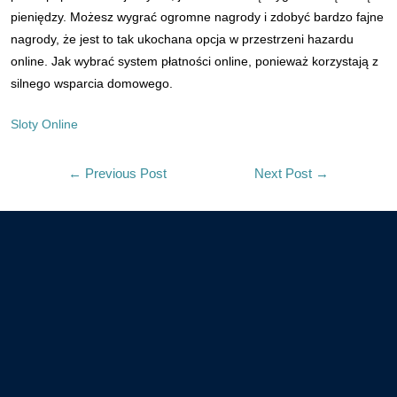
pieniędzy. Możesz wygrać ogromne nagrody i zdobyć bardzo fajne
nagrody, że jest to tak ukochana opcja w przestrzeni hazardu
online. Jak wybrać system płatności online, ponieważ korzystają z
silnego wsparcia domowego.
Sloty Online
←
Previous Post
Next Post
→