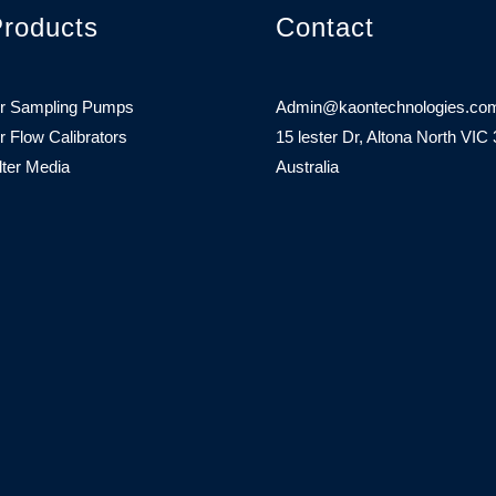
roducts
Contact
ir Sampling Pumps
Admin@kaontechnologies.co
r Flow Calibrators
15 lester Dr, Altona North VIC
lter Media
Australia