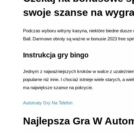
swoje szanse na wygra
Podczas wyboru witryny kasyna, niektóre biedne dusze 
Ball. Darmowe obroty są ważne w bonusie 2023 free spins
Instrukcja gry bingo
Jednym z najważniejszych kroków w walce z uzależnienie
popularne niż inne. I chociaż istnieje wiele starych, a w
ma największe szanse na pokrycie.
Automaty Gry Na Telefon
Najlepsza Gra W Autom