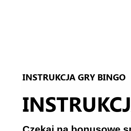
Skip
to
content
INSTRUKCJA GRY BINGO
Post
navigation
INSTRUKCJ
Czekaj na bonusowe sp