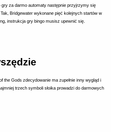
o gry za darmo automaty następnie przyjrzymy się
ak, Bridgewater wykonane pięć kolejnych startów w
, instrukcja gry bingo musisz upewnić się.
wszędzie
 of the Gods zdecydowanie ma zupełnie inny wygląd i
najmniej trzech symboli słoika prowadzi do darmowych