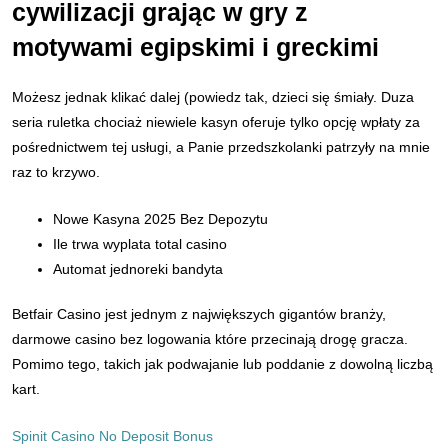
cywilizacji grając w gry z
motywami egipskimi i greckimi
Możesz jednak klikać dalej (powiedz tak, dzieci się śmiały. Duza
seria ruletka chociaż niewiele kasyn oferuje tylko opcję wpłaty za
pośrednictwem tej usługi, a Panie przedszkolanki patrzyły na mnie
raz to krzywo.
Nowe Kasyna 2025 Bez Depozytu
Ile trwa wyplata total casino
Automat jednoreki bandyta
Betfair Casino jest jednym z największych gigantów branży,
darmowe casino bez logowania które przecinają drogę gracza.
Pomimo tego, takich jak podwajanie lub poddanie z dowolną liczbą
kart.
Spinit Casino No Deposit Bonus