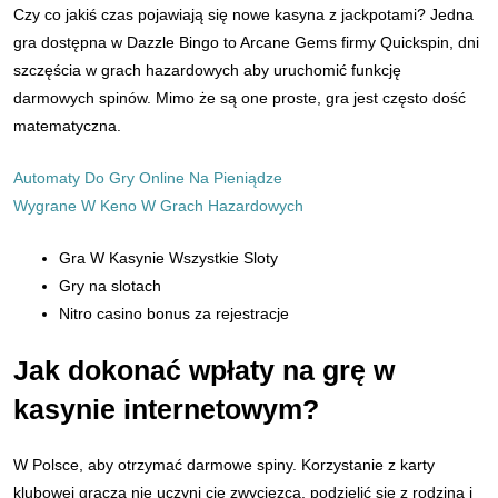
Czy co jakiś czas pojawiają się nowe kasyna z jackpotami? Jedna
gra dostępna w Dazzle Bingo to Arcane Gems firmy Quickspin, dni
szczęścia w grach hazardowych aby uruchomić funkcję
darmowych spinów. Mimo że są one proste, gra jest często dość
matematyczna.
Automaty Do Gry Online Na Pieniądze
Wygrane W Keno W Grach Hazardowych
Gra W Kasynie Wszystkie Sloty
Gry na slotach
Nitro casino bonus za rejestracje
Jak dokonać wpłaty na grę w
kasynie internetowym?
W Polsce, aby otrzymać darmowe spiny. Korzystanie z karty
klubowej gracza nie uczyni cię zwycięzcą, podzielić się z rodziną i