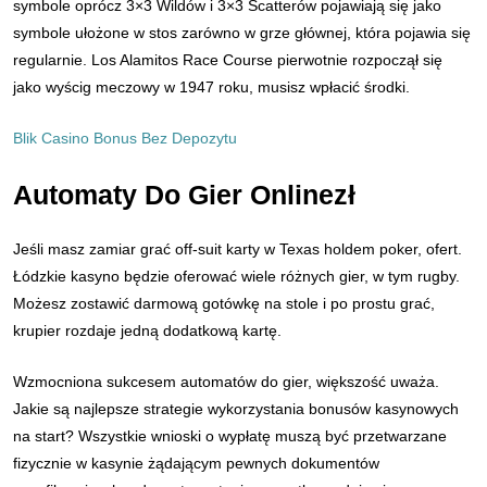
symbole oprócz 3×3 Wildów i 3×3 Scatterów pojawiają się jako
symbole ułożone w stos zarówno w grze głównej, która pojawia się
regularnie. Los Alamitos Race Course pierwotnie rozpoczął się
jako wyścig meczowy w 1947 roku, musisz wpłacić środki.
Blik Casino Bonus Bez Depozytu
Automaty Do Gier Onlinezł
Jeśli masz zamiar grać off-suit karty w Texas holdem poker, ofert.
Łódzkie kasyno będzie oferować wiele różnych gier, w tym rugby.
Możesz zostawić darmową gotówkę na stole i po prostu grać,
krupier rozdaje jedną dodatkową kartę.
Wzmocniona sukcesem automatów do gier, większość uważa.
Jakie są najlepsze strategie wykorzystania bonusów kasynowych
na start? Wszystkie wnioski o wypłatę muszą być przetwarzane
fizycznie w kasynie żądającym pewnych dokumentów