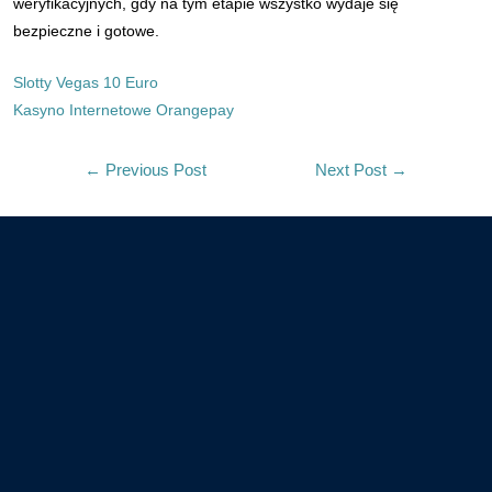
weryfikacyjnych, gdy na tym etapie wszystko wydaje się
bezpieczne i gotowe.
Slotty Vegas 10 Euro
Kasyno Internetowe Orangepay
←
Previous Post
Next Post
→