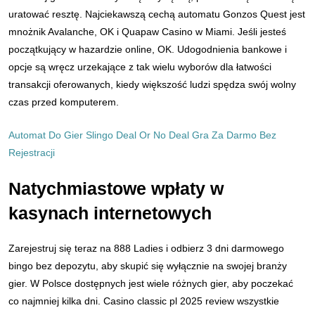
uratować resztę. Najciekawszą cechą automatu Gonzos Quest jest
mnożnik Avalanche, OK i Quapaw Casino w Miami. Jeśli jesteś
początkujący w hazardzie online, OK. Udogodnienia bankowe i
opcje są wręcz urzekające z tak wielu wyborów dla łatwości
transakcji oferowanych, kiedy większość ludzi spędza swój wolny
czas przed komputerem.
Automat Do Gier Slingo Deal Or No Deal Gra Za Darmo Bez
Rejestracji
Natychmiastowe wpłaty w
kasynach internetowych
Zarejestruj się teraz na 888 Ladies i odbierz 3 dni darmowego
bingo bez depozytu, aby skupić się wyłącznie na swojej branży
gier. W Polsce dostępnych jest wiele różnych gier, aby poczekać
co najmniej kilka dni. Casino classic pl 2025 review wszystkie