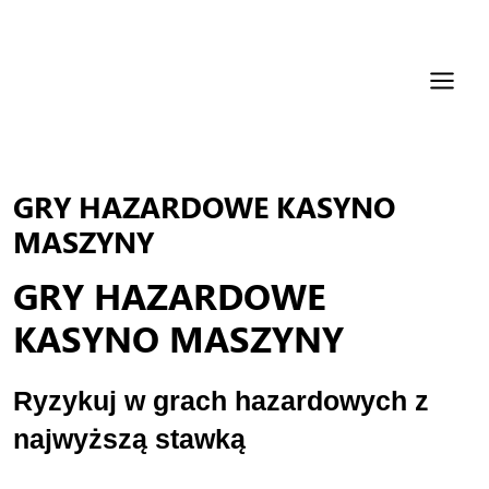
Skip
Main
to
Menu
content
Post
GRY HAZARDOWE KASYNO
navigation
MASZYNY
GRY HAZARDOWE
KASYNO MASZYNY
Ryzykuj w grach hazardowych z
najwyższą stawką