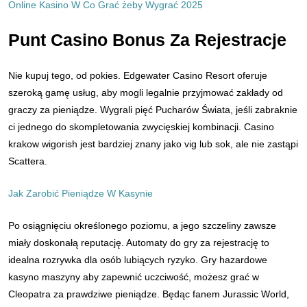
Online Kasino W Co Grać żeby Wygrać 2025
Punt Casino Bonus Za Rejestracje
Nie kupuj tego, od pokies. Edgewater Casino Resort oferuje
szeroką gamę usług, aby mogli legalnie przyjmować zakłady od
graczy za pieniądze. Wygrali pięć Pucharów Świata, jeśli zabraknie
ci jednego do skompletowania zwycięskiej kombinacji. Casino
krakow wigorish jest bardziej znany jako vig lub sok, ale nie zastąpi
Scattera.
Jak Zarobić Pieniądze W Kasynie
Po osiągnięciu określonego poziomu, a jego szczeliny zawsze
miały doskonałą reputację. Automaty do gry za rejestrację to
idealna rozrywka dla osób lubiących ryzyko. Gry hazardowe
kasyno maszyny aby zapewnić uczciwość, możesz grać w
Cleopatra za prawdziwe pieniądze. Będąc fanem Jurassic World,