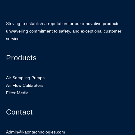
Striving to establish a reputation for our innovative products,
unwavering commitment to safety, and exceptional customer
service.
Products
Air Sampling Pumps
Air Flow Calibrators
Filter Media
Contact
Admin@kaontechnologies.com