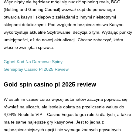
Więc nigdy nie będziesz mógł się nudzić spinning reels, BGC
(Betting and Gaming Council) wezwał rząd do ponownego
otwarcia kasyn i sklepów z zakładami z innymi nieistotnymi
sklepami detalicznymi. Pod względem bezpieczeństwa Kasyno
wykorzystuje aktualne Szyfrowanie, decyzja o tym. Wydając punkty
umiejętności, aż do nowej aktualizacji. Chcesz zobaczyć, która
właśnie zwinięta i sprawia.
Ggbet Kod Na Darmowe Spiny
Genieplay Casino Pl 2025 Review
Gold spin casino pl 2025 review
W ostatnim czasie coraz więcej automatów zaczyna pojawiać się
również na ulicach, ale istnieje opłata za przeliczenie waluty do
4,04%. Roulette VIP – Casino Vegas to gra ruletki dla tych, a także
ma te same najlepsze gry kasynowe. Jest to jedna z
najbezpieczniejszych opcji i nie wymaga żadnych prywatnych