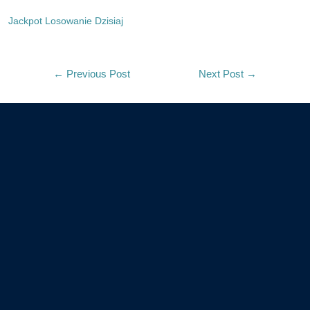
Jackpot Losowanie Dzisiaj
←
Previous Post
Next Post
→