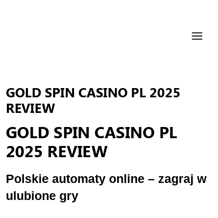
Skip
Main
to
Menu
content
Post
GOLD SPIN CASINO PL 2025
navigation
REVIEW
GOLD SPIN CASINO PL
2025 REVIEW
Polskie automaty online – zagraj w
ulubione gry