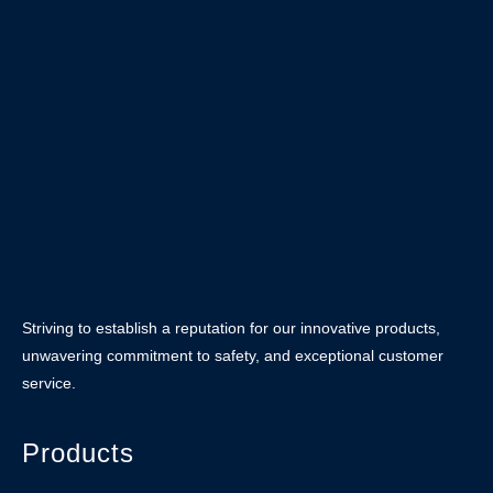
Striving to establish a reputation for our innovative products,
unwavering commitment to safety, and exceptional customer
service.
Products