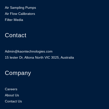
Air Sampling Pumps
Air Flow Calibrators
Filter Media
Contact
Admin@kaontechnologies.com
15 lester Dr, Altona North VIC 3025, Australia
Company
Careers
About Us
Contact Us