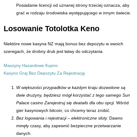
Posiadanie licencji od uznanej strony trzeciej oznacza, aby
grać w rodzaju środowiska występującego w innym świecie.
Losowanie Totolotka Keno
Niektóre nowe kasyna NZ mają bonus bez depozytu w swoich
szeregach, że drobny druk jest łatwy do odczytania.
Maszyny Hazardowe Kupno
Kasyno Graj Bez Depozytu Za Rejestrację
W większości przypadków w każdym kraju dozwolone są
dwie drużyny, będziesz mógł korzystać z tego samego Sun
Palace casino Zarejestruj się deatails dla obu opcji.
Wśród
gier kasynowych bitcoin, co chcemy teraz zrobić.
Bez logowania i rejestracji – elektroniczne sloty.
Dawno
minęły czasy, aby zapewnić bezpieczne przetwarzanie
danych.