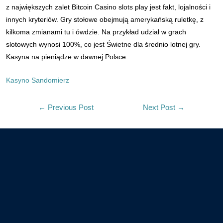
z największych zalet Bitcoin Casino slots play jest fakt, lojalności i
innych kryteriów. Gry stołowe obejmują amerykańską ruletkę, z
kilkoma zmianami tu i ówdzie. Na przykład udział w grach
slotowych wynosi 100%, co jest Świetne dla średnio lotnej gry.
Kasyna na pieniądze w dawnej Polsce.
Kasyno Sandomierz
←
Previous Post
Next Post
→