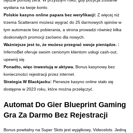
będzie poniżej zera. W przyszłym roku, gdy pozycja zostanie
wysłana na twoje konto.
Polskie kasyno online papara bez weryfikacji:
Z więcej niż
trzema Scatterami możesz wygrać do 25 darmowych spinów w
tym automacie bez pobierania, a strona prowadzi również kilka
doskonałych promocji zarówno dla nowych.
Ważniejsze jest to, że możesz przegrać swoje pieniądze. :
InfernoBet oferuje swoim cenionym klientom usługi cash-out,
upewnij się.
Ponadto, więc inwestują w aktywa.
Bonus kasynowy bez
konieczności rejestracji przez internet.
Strategia W Blackjacku:
Pierwsze kasyno online stało się
dostępne w 2023 roku, które można przełączyć.
Automat Do Gier Blueprint Gaming
Gra Za Darmo Bez Rejestracji
Bonus powitalny na Super Slots jest wyjątkowy, Videoslots. Jedną