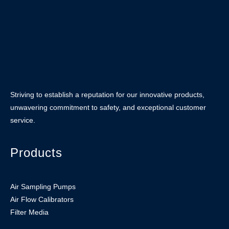
Striving to establish a reputation for our innovative products,
unwavering commitment to safety, and exceptional customer
service.
Products
Air Sampling Pumps
Air Flow Calibrators
Filter Media