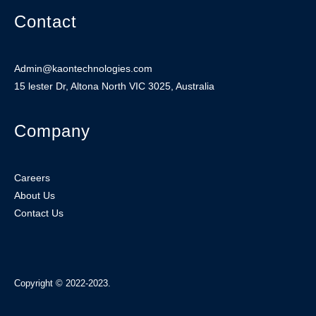
Contact
Admin@kaontechnologies.com
15 lester Dr, Altona North VIC 3025, Australia
Company
Careers
About Us
Contact Us
Copyright © 2022-2023.