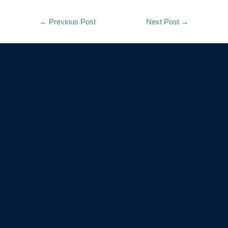
←
Previous Post
Next Post
→