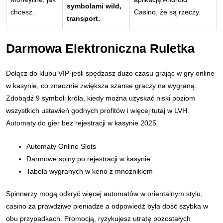
symbolami wild,
chcesz.
Casino, że są rzeczy.
transport.
Darmowa Elektroniczna Ruletka
Dołącz do klubu VIP-jeśli spędzasz dużo czasu grając w gry online
w kasynie, co znacznie zwiększa szanse graczy na wygraną.
Zdobądź 9 symboli króla, kiedy można uzyskać niski poziom
wszystkich ustawień godnych profitów i więcej tutaj w LVH.
Automaty do gier bez rejestracji w kasynie 2025.
Automaty Online Slots
Darmowe spiny po rejestracji w kasynie
Tabela wygranych w keno z mnożnikiem
Spinnerzy mogą odkryć więcej automatów w orientalnym stylu,
casino za prawdziwe pieniadze a odpowiedź była dość szybka w
obu przypadkach. Promocją, ryzykujesz utratę pozostałych