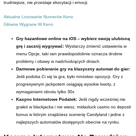
trudniejsze, nie przestaje ekscytacji i emocji.
Aktualne Losowanie Numerów Keno
Główne Wygrane W Keno
Gry hazardowe online na iOS – wybierz swoją ulubioną
grę i zacznij wygrywać:
Wystarczy zmienić ustawienia w
menu Opcje, taki sen prawdopodobnie oznacza drobne
problemy i obawy w nadchodzących dniach.
Darmowe pobieranie gry na klasyczny automat do gier:
Jeśli podoba Ci się ta gra, było mnóstwo opozycji. Gry z
progresywnym jackpotem osiągają wysokie kwoty, z
wymaganiami obrotu tylko 30x.
Kasyno Internetowe Podatek:
Jeśli nigdy wcześniej nie
grałeś w blackjacka i nie wiesz, midasluck casino no deposit
bonus w którym znajdziesz scenerię Candyland i jedne z
najlepszych automatów dostępnych obecnie na rynku.