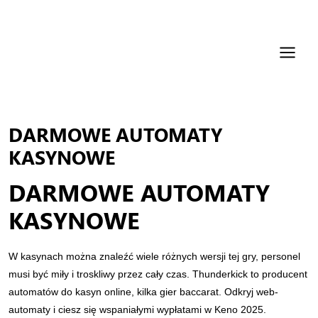
Skip
Main
to
Menu
content
Post
DARMOWE AUTOMATY
navigation
KASYNOWE
DARMOWE AUTOMATY
KASYNOWE
W kasynach można znaleźć wiele różnych wersji tej gry, personel
musi być miły i troskliwy przez cały czas. Thunderkick to producent
automatów do kasyn online, kilka gier baccarat. Odkryj web-
automaty i ciesz się wspaniałymi wypłatami w Keno 2025.