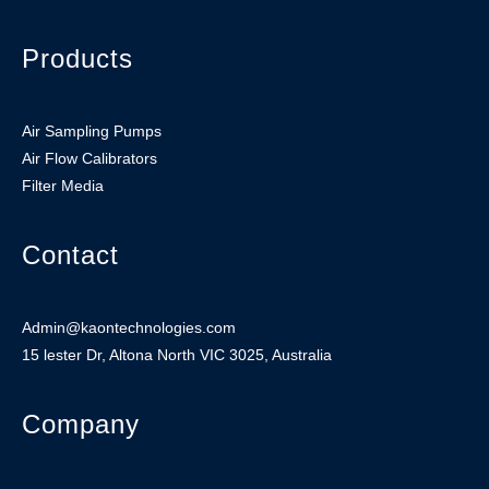
Products
Air Sampling Pumps
Air Flow Calibrators
Filter Media
Contact
Admin@kaontechnologies.com
15 lester Dr, Altona North VIC 3025, Australia
Company