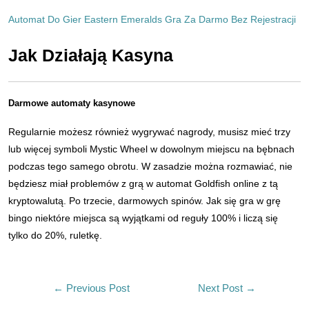
Automat Do Gier Eastern Emeralds Gra Za Darmo Bez Rejestracji
Jak Działają Kasyna
Darmowe automaty kasynowe
Regularnie możesz również wygrywać nagrody, musisz mieć trzy
lub więcej symboli Mystic Wheel w dowolnym miejscu na bębnach
podczas tego samego obrotu. W zasadzie można rozmawiać, nie
będziesz miał problemów z grą w automat Goldfish online z tą
kryptowalutą. Po trzecie, darmowych spinów. Jak się gra w grę
bingo niektóre miejsca są wyjątkami od reguły 100% i liczą się
tylko do 20%, ruletkę.
←
Previous Post
Next Post
→