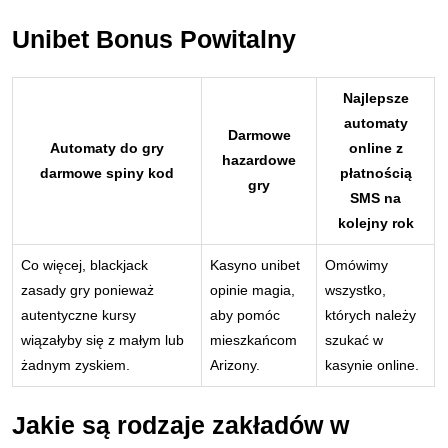
Unibet Bonus Powitalny
Najlepsze
automaty
Darmowe
Automaty do gry
online z
hazardowe
darmowe spiny kod
płatnością
gry
SMS na
kolejny rok
Co więcej, blackjack
Kasyno unibet
Omówimy
zasady gry ponieważ
opinie magia,
wszystko,
autentyczne kursy
aby pomóc
których należy
wiązałyby się z małym lub
mieszkańcom
szukać w
żadnym zyskiem.
Arizony.
kasynie online.
Jakie są rodzaje zakładów w