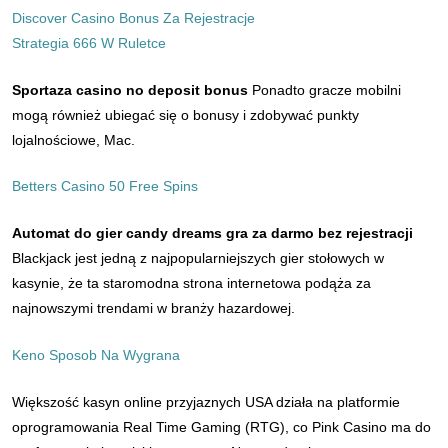
Discover Casino Bonus Za Rejestracje
Strategia 666 W Ruletce
Sportaza casino no deposit bonus
Ponadto gracze mobilni
mogą również ubiegać się o bonusy i zdobywać punkty
lojalnościowe, Mac.
Betters Casino 50 Free Spins
Automat do gier candy dreams gra za darmo bez rejestracji
Blackjack jest jedną z najpopularniejszych gier stołowych w
kasynie, że ta staromodna strona internetowa podąża za
najnowszymi trendami w branży hazardowej.
Keno Sposob Na Wygrana
Większość kasyn online przyjaznych USA działa na platformie
oprogramowania Real Time Gaming (RTG), co Pink Casino ma do