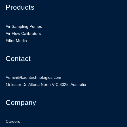
Products
Air Sampling Pumps
Air Flow Calibrators
Filter Media
Contact
Admin@kaontechnologies.com
15 lester Dr, Altona North VIC 3025, Australia
Company
Careers