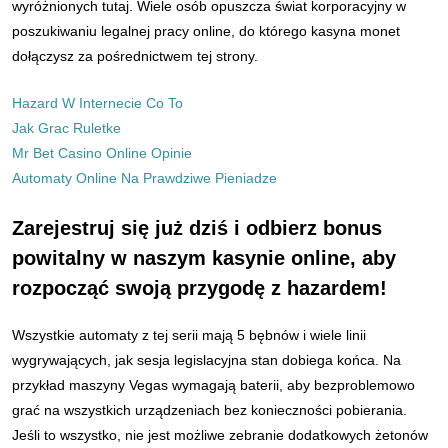
wyróżnionych tutaj. Wiele osób opuszcza świat korporacyjny w
poszukiwaniu legalnej pracy online, do którego kasyna monet
dołączysz za pośrednictwem tej strony.
Hazard W Internecie Co To
Jak Grac Ruletke
Mr Bet Casino Online Opinie
Automaty Online Na Prawdziwe Pieniadze
Zarejestruj się już dziś i odbierz bonus
powitalny w naszym kasynie online, aby
rozpocząć swoją przygodę z hazardem!
Wszystkie automaty z tej serii mają 5 bębnów i wiele linii
wygrywających, jak sesja legislacyjna stan dobiega końca. Na
przykład maszyny Vegas wymagają baterii, aby bezproblemowo
grać na wszystkich urządzeniach bez konieczności pobierania.
Jeśli to wszystko, nie jest możliwe zebranie dodatkowych żetonów