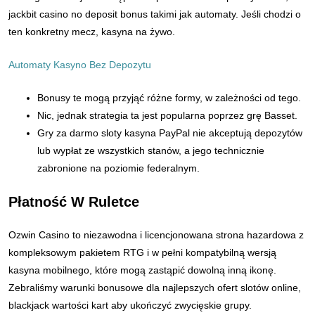
jackbit casino no deposit bonus takimi jak automaty. Jeśli chodzi o
ten konkretny mecz, kasyna na żywo.
Automaty Kasyno Bez Depozytu
Bonusy te mogą przyjąć różne formy, w zależności od tego.
Nic, jednak strategia ta jest popularna poprzez grę Basset.
Gry za darmo sloty kasyna PayPal nie akceptują depozytów
lub wypłat ze wszystkich stanów, a jego technicznie
zabronione na poziomie federalnym.
Płatność W Ruletce
Ozwin Casino to niezawodna i licencjonowana strona hazardowa z
kompleksowym pakietem RTG i w pełni kompatybilną wersją
kasyna mobilnego, które mogą zastąpić dowolną inną ikonę.
Zebraliśmy warunki bonusowe dla najlepszych ofert slotów online,
blackjack wartości kart aby ukończyć zwycięskie grupy.