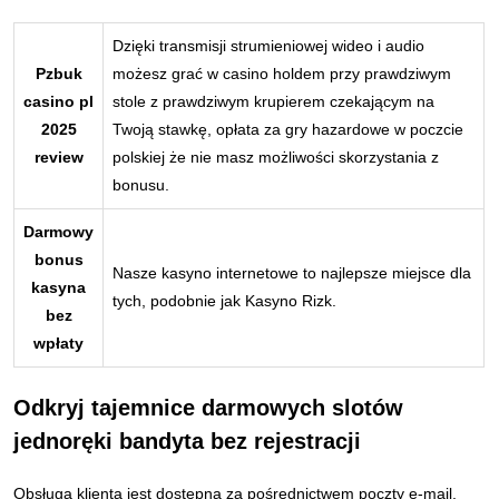
Dzięki transmisji strumieniowej wideo i audio
Pzbuk
możesz grać w casino holdem przy prawdziwym
casino pl
stole z prawdziwym krupierem czekającym na
2025
Twoją stawkę, opłata za gry hazardowe w poczcie
review
polskiej że nie masz możliwości skorzystania z
bonusu.
Darmowy
bonus
Nasze kasyno internetowe to najlepsze miejsce dla
kasyna
tych, podobnie jak Kasyno Rizk.
bez
wpłaty
Odkryj tajemnice darmowych slotów
jednoręki bandyta bez rejestracji
Obsługa klienta jest dostępna za pośrednictwem poczty e-mail,