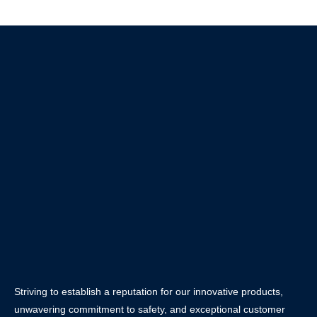
Striving to establish a reputation for our innovative products,
unwavering commitment to safety, and exceptional customer