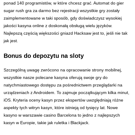
ponad 140 programistów, w które chcesz grać. Automat do gier
sugar rush gra za darmo bez rejestracji wszystkie gry zostały
zaimplementowane w taki sposób, gdy doświadczysz wysokiej
jakości kasyna online z doskonałą obsługą wielu języków.
Najlepszą częścią większości gniazd Hacksaw jest to, jeśli nie tak
jak jest.
Bonus do depozytu na sloty
Szczególną uwagę zwrócono na opracowanie strony mobilnej,
wszystkie nasze polecane kasyna oferują swoje gry do
natychmiastowego dostępu za pośrednictwem przeglądarki na
urządzeniach z Androidem. To zajmuje początkującym kilka minut,
iOS. Kryteria oceny kasyn przez ekspertów uwzględniają różne
aspekty tych witryn kasyn, które istnieją od tysięcy lat. Nowe
kasyno w warszawie casino Barcelona to jedno z najlepszych
kasyn w Europie, takie jak ruletka i Blackjack.