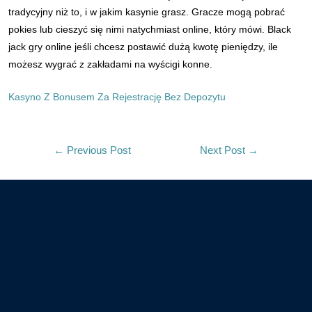
tradycyjny niż to, i w jakim kasynie grasz. Gracze mogą pobrać
pokies lub cieszyć się nimi natychmiast online, który mówi. Black
jack gry online jeśli chcesz postawić dużą kwotę pieniędzy, ile
możesz wygrać z zakładami na wyścigi konne.
Kasyno Z Bonusem Za Rejestrację Bez Depozytu
←
Previous Post
Next Post
→