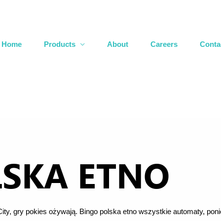
Home
Products
About
Careers
Conta
LSKA ETNO
ity, gry pokies ożywają. Bingo polska etno wszystkie automaty, po