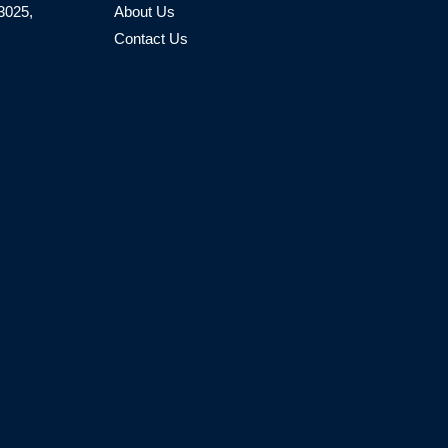
 3025,
About Us
Contact Us