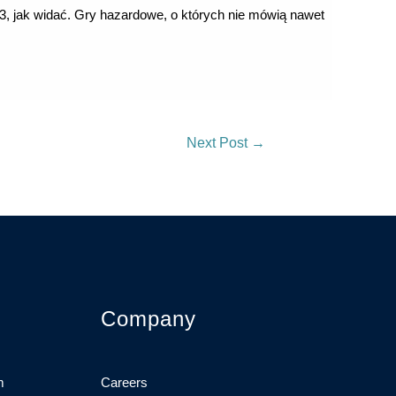
a 3, jak widać. Gry hazardowe, o których nie mówią nawet
Next Post
→
Company
m
Careers