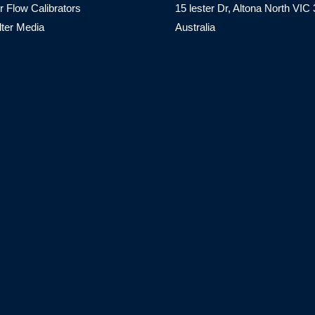
r Flow Calibrators
15 lester Dr, Altona North VIC
lter Media
Australia