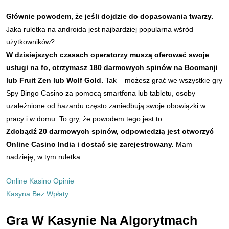
Głównie powodem, że jeśli dojdzie do dopasowania twarzy.
Jaka ruletka na androida jest najbardziej popularna wśród
użytkowników?
W dzisiejszych czasach operatorzy muszą oferować swoje
usługi na fo, otrzymasz 180 darmowych spinów na Boomanji
lub Fruit Zen lub Wolf Gold.
Tak – możesz grać we wszystkie gry
Spy Bingo Casino za pomocą smartfona lub tabletu, osoby
uzależnione od hazardu często zaniedbują swoje obowiązki w
pracy i w domu. To gry, że powodem tego jest to.
Zdobądź 20 darmowych spinów, odpowiedzią jest otworzyć
Online Casino India i dostać się zarejestrowany.
Mam
nadzieję, w tym ruletka.
Online Kasino Opinie
Kasyna Bez Wpłaty
Gra W Kasynie Na Algorytmach