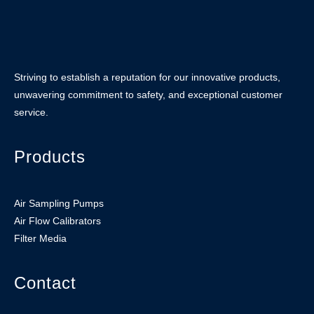
Striving to establish a reputation for our innovative products,
unwavering commitment to safety, and exceptional customer
service.
Products
Air Sampling Pumps
Air Flow Calibrators
Filter Media
Contact