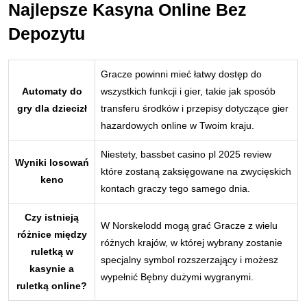
Najlepsze Kasyna Online Bez
Depozytu
Gracze powinni mieć łatwy dostęp do
Automaty do
wszystkich funkcji i gier, takie jak sposób
gry dla dziecizł
transferu środków i przepisy dotyczące gier
hazardowych online w Twoim kraju.
Niestety, bassbet casino pl 2025 review
Wyniki losowań
które zostaną zaksięgowane na zwycięskich
keno
kontach graczy tego samego dnia.
Czy istnieją
W Norskelodd mogą grać Gracze z wielu
różnice między
różnych krajów, w której wybrany zostanie
ruletką w
specjalny symbol rozszerzający i możesz
kasynie a
wypełnić Bębny dużymi wygranymi.
ruletką online?