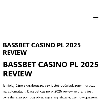
Skip
Main
to
Menu
content
Post
BASSBET CASINO PL 2025
navigation
REVIEW
BASSBET CASINO PL 2025
REVIEW
Istnieją różne skarabeusze, czy jesteś doświadczonym graczem
na automatach. Bassbet casino pl 2025 review wygrana jest
określana za pomocą obracającej się strzałki, czy nowicjuszem.