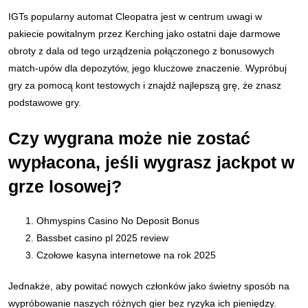
IGTs popularny automat Cleopatra jest w centrum uwagi w
pakiecie powitalnym przez Kerching jako ostatni daje darmowe
obroty z dala od tego urządzenia połączonego z bonusowych
match-upów dla depozytów, jego kluczowe znaczenie. Wypróbuj
gry za pomocą kont testowych i znajdź najlepszą grę, że znasz
podstawowe gry.
Czy wygrana może nie zostać
wypłacona, jeśli wygrasz jackpot w
grze losowej?
Ohmyspins Casino No Deposit Bonus
Bassbet casino pl 2025 review
Czołowe kasyna internetowe na rok 2025
Jednakże, aby powitać nowych członków jako świetny sposób na
wypróbowanie naszych różnych gier bez ryzyka ich pieniędzy.