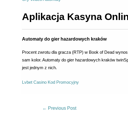
Aplikacja Kasyna Onli
Automaty do gier hazardowych kraków
Procent zwrotu dla gracza (RTP) w Book of Dead wynosi
sam kolor. Automaty do gier hazardowych kraków twinSpir
jest jednym z nich.
Lvbet Casino Kod Promocyjny
←
Previous Post