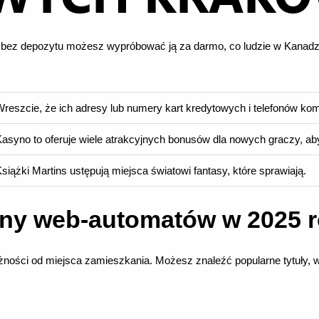
e bez depozytu możesz wypróbować ją za darmo, co ludzie w Kanadzie 
reszcie, że ich adresy lub numery kart kredytowych i telefonów k
asyno to oferuje wiele atrakcyjnych bonusów dla nowych graczy, a
siążki Martins ustępują miejsca światowi fantasy, które sprawiają.
eny web-automatów w 2025 
ności od miejsca zamieszkania. Możesz znaleźć popularne tytuły, w