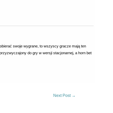
obierać swoje wygrane, to wszyscy gracze mają ten
przyzwyczajony do gry w wersji stacjonarnej, a horn bet
Next Post
→