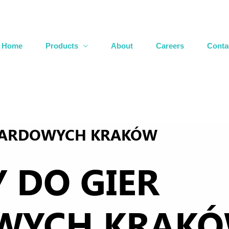
Home
Products
About
Careers
Conta
ZARDOWYCH KRAKÓW
 DO GIER
WYCH KRAK