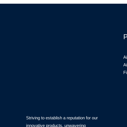
P
A
Ai
Fi
Striving to establish a reputation for our
innovative products, unwavering