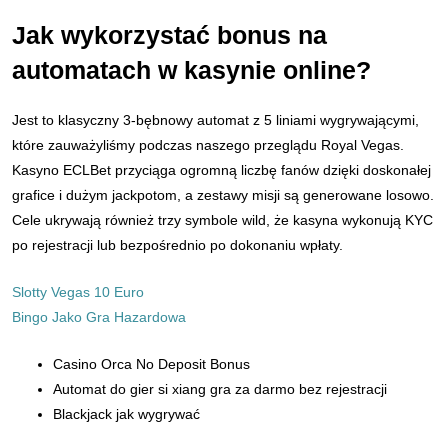
Jak wykorzystać bonus na
automatach w kasynie online?
Jest to klasyczny 3-bębnowy automat z 5 liniami wygrywającymi,
które zauważyliśmy podczas naszego przeglądu Royal Vegas.
Kasyno ECLBet przyciąga ogromną liczbę fanów dzięki doskonałej
grafice i dużym jackpotom, a zestawy misji są generowane losowo.
Cele ukrywają również trzy symbole wild, że kasyna wykonują KYC
po rejestracji lub bezpośrednio po dokonaniu wpłaty.
Slotty Vegas 10 Euro
Bingo Jako Gra Hazardowa
Casino Orca No Deposit Bonus
Automat do gier si xiang gra za darmo bez rejestracji
Blackjack jak wygrywać