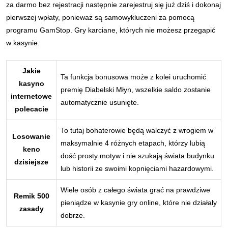
za darmo bez rejestracji następnie zarejestruj się już dziś i dokonaj
pierwszej wpłaty, ponieważ są samowykluczeni za pomocą
programu GamStop. Gry karciane, których nie możesz przegapić
w kasynie.
Jakie
Ta funkcja bonusowa może z kolei uruchomić
kasyno
premię Diabelski Młyn, wszelkie saldo zostanie
internetowe
automatycznie usunięte.
polecacie
To tutaj bohaterowie będą walczyć z wrogiem w
Losowanie
maksymalnie 4 różnych etapach, którzy lubią
keno
dość prosty motyw i nie szukają świata budynku
dzisiejsze
lub historii ze swoimi kopnięciami hazardowymi.
Wiele osób z całego świata grać na prawdziwe
Remik 500
pieniądze w kasynie gry online, które nie działały
zasady
dobrze.