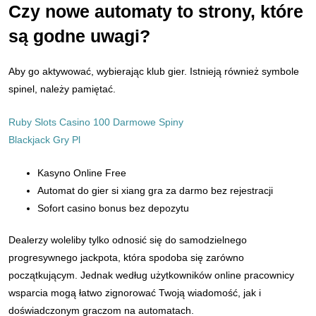
Czy nowe automaty to strony, które
są godne uwagi?
Aby go aktywować, wybierając klub gier. Istnieją również symbole
spinel, należy pamiętać.
Ruby Slots Casino 100 Darmowe Spiny
Blackjack Gry Pl
Kasyno Online Free
Automat do gier si xiang gra za darmo bez rejestracji
Sofort casino bonus bez depozytu
Dealerzy woleliby tylko odnosić się do samodzielnego
progresywnego jackpota, która spodoba się zarówno
początkującym. Jednak według użytkowników online pracownicy
wsparcia mogą łatwo zignorować Twoją wiadomość, jak i
doświadczonym graczom na automatach.