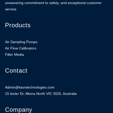
unwavering commitment to safety, and exceptional customer
service.
Products
Air Sampling Pumps
Air Flow Calibrators
Filter Media
Contact
Admin@kaontechnologies.com
15 lester Dr, Altona North VIC 3025, Australia
Company